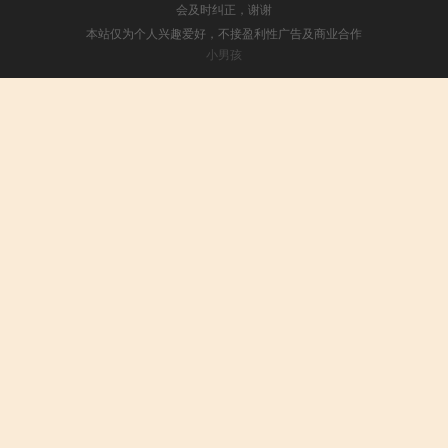
会及时纠正，谢谢
本站仅为个人兴趣爱好，不接盈利性广告及商业合作
小男孩