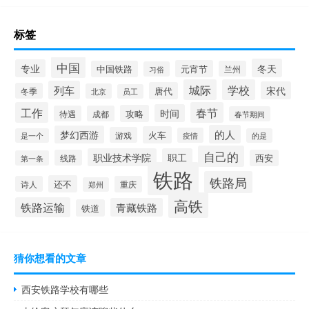
标签
中国
冬天
专业
元宵节
中国铁路
兰州
习俗
城际
学校
列车
宋代
唐代
冬季
北京
员工
工作
春节
时间
攻略
待遇
成都
春节期间
的人
梦幻西游
火车
游戏
疫情
是一个
的是
自己的
职业技术学院
职工
线路
西安
第一条
铁路
铁路局
还不
诗人
重庆
郑州
高铁
铁路运输
青藏铁路
铁道
猜你想看的文章
西安铁路学校有哪些