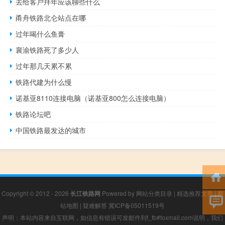
去给客户拜年应该聊些什么
甬舟铁路北仑站点在哪
过年喝什么鱼膏
襄渝铁路死了多少人
过年那几天累不累
铁路代建为什么慢
诺基亚8110连接电脑（诺基亚800怎么连接电脑）
铁路论坛吧
中国铁路最发达的城市
Copyright © 2012 - 2026
长江铁路网
Powered by
网站分类目录
|
精选推荐文章
|
网
站地图
|
疑难解答
冀ICP备05011519号
声明：本站内容来自互联网，如信息有错误可发邮件到f_fb#foxmail.com说明，我们