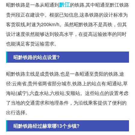
黔江
昭黔铁路是一条从昭通到
的铁路,其中昭通至黔江铁路
贵州段正在建设中。根据已知信息,这条铁路的设计标准为
客货双线,时速为200km/h。虽然昭黔铁路不是高铁，但其
设计速度依然能够达到较高水平，在提高运输效率的同时
也能满足客货运输需求。
昭黔铁路的站点设置?
昭黔铁路主线是成贵铁路,也是一条昭通至贵阳的铁路,途
径:云南省,贵州省两省部分城市,铁路上的站点有:昭通站,草
海站(威宁),六盘水站,六枝站,安顺站。这些站点的设置考虑
了当地的交通需求和地理条件，为沿线乘客提供了便利的
出行选择。
昭黔铁路经过赫章哪13个乡镇?