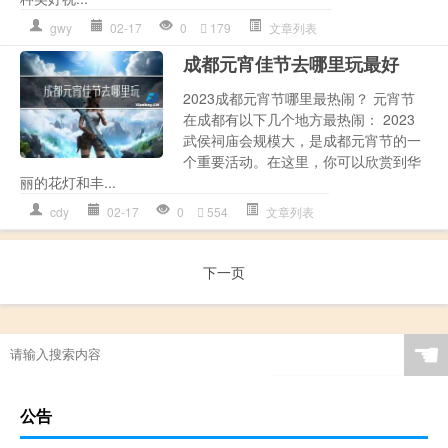
gwy
02-17
0
179
文章列表
成都元宵佳节去哪里玩最好
2023成都元宵节哪里最热闹？ 元宵节
在成都有以下几个地方最热闹： 2023
武侯祠庙会规模大，是成都元宵节的一
个重要活动。在这里，你可以欣赏到华
丽的花灯和丰...
cdy
02-17
0
554
文章列表
下一页
☚
公告