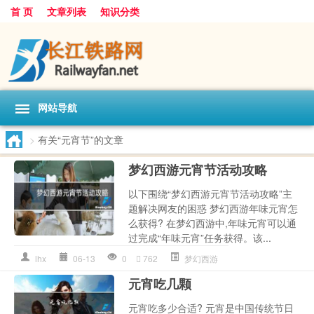
首 页
文章列表
知识分类
网站导航
>
有关“元宵节”的文章
梦幻西游元宵节活动攻略
以下围绕“梦幻西游元宵节活动攻略”主
题解决网友的困惑 梦幻西游年味元宵怎
么获得? 在梦幻西游中,年味元宵可以通
过完成“年味元宵”任务获得。该...
lhx
06-13
0
762
梦幻西游
元宵吃几颗
元宵吃多少合适? 元宵是中国传统节日