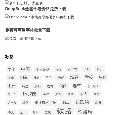
DeepSeek全套部署资料免费下载
免费可商用字体批量下载
标签
中国
冬天
专业
元宵节
中国铁路
兰州
习俗
城际
学校
列车
宋代
唐代
冬季
北京
员工
工作
春节
时间
攻略
待遇
成都
春节期间
的人
梦幻西游
火车
游戏
疫情
是一个
的是
自己的
职业技术学院
职工
线路
西安
第一条
铁路
铁路局
还不
诗人
重庆
郑州