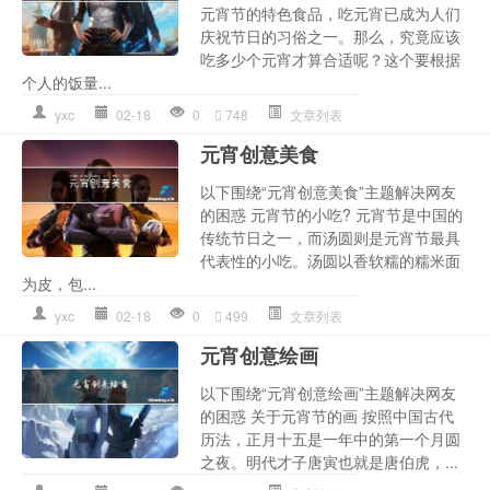
元宵节的特色食品，吃元宵已成为人们
庆祝节日的习俗之一。那么，究竟应该
吃多少个元宵才算合适呢？这个要根据
个人的饭量...
yxc
02-18
0
748
文章列表
元宵创意美食
以下围绕“元宵创意美食”主题解决网友
的困惑 元宵节的小吃? 元宵节是中国的
传统节日之一，而汤圆则是元宵节最具
代表性的小吃。汤圆以香软糯的糯米面
为皮，包...
yxc
02-18
0
499
文章列表
元宵创意绘画
以下围绕“元宵创意绘画”主题解决网友
的困惑 关于元宵节的画 按照中国古代
历法，正月十五是一年中的第一个月圆
之夜。明代才子唐寅也就是唐伯虎，...