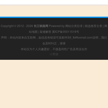
Copyright © 2012 - 2026
长江铁路网
Powered by
网站分类目录
|
精选推荐文章
|
网
站地图
|
疑难解答
冀ICP备05011519号
声明：本站内容来自互联网，如信息有错误可发邮件到f_fb#foxmail.com说明，我们
会及时纠正，谢谢
本站仅为个人兴趣爱好，不接盈利性广告及商业合作
小男孩