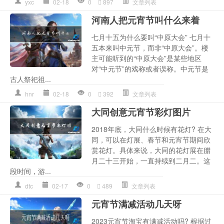
yxc
02-18
0
897
文章列表
河南人把元宵节叫什么来着
七月十五为什么要叫“中原大会” 七月十
五本来叫中元节，而非“中原大会”。楼
主可能听到的“中原大会”是某些地区
对“中元节”的戏称或者误称。中元节是
古人祭祀祖...
hnr
02-18
0
392
文章列表
大同创意元宵节彩灯图片
2018年底，大同什么时候有花灯? 在大
同，可以在灯展、春节和元宵节期间欣
赏花灯。具体来说，大同的花灯展在腊
月二十三开始，一直持续到二月二。这
段时间，游...
dtc
02-17
0
489
文章列表
元宵节满减活动几天呀
2023元宵节淘宝有满减活动吗? 根据过