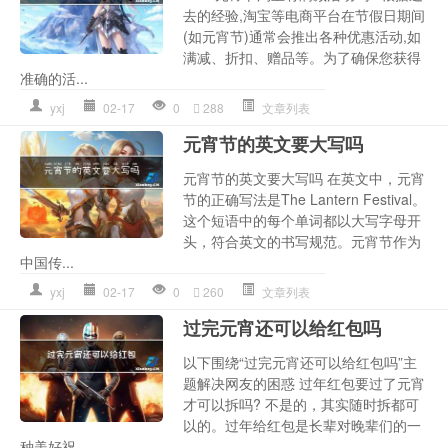
去的经验,淘宝等电商平台在节假日期间
(如元宵节)通常会推出各种优惠活动,如
满减、折扣、赠品等。为了确保您获得
准确的活...
yxj
02-17
0
288
文章列表
元宵节的英文要大写吗
元宵节的英文要大写吗 在英文中，元宵
节的正确写法是The Lantern Festival。
这个短语中的每个单词都以大写字母开
头，符合英文的书写规范。元宵节作为
中国传...
yxj
02-17
0
260
文章列表
过完元宵还可以给红包吗
以下围绕“过完元宵还可以给红包吗”主
题解决网友的困惑 过年红包要过了元宵
才可以拆吗? 不是的，其实随时拆都可
以的。过年给红包是长辈对晚辈们的一
种美好祝...