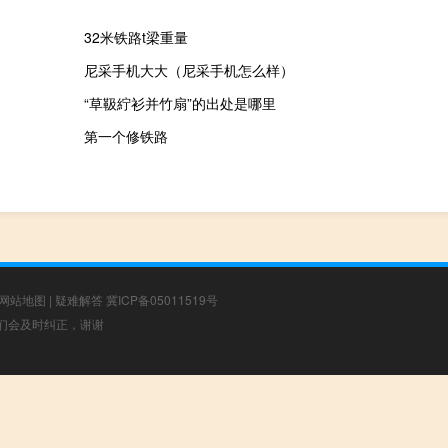
32米铁路t梁重量
尼采手机大大（尼采手机怎么样）
“草靸紵衫并竹扇”的出处是哪里
第一个修铁路
网站地图
|
疑难解答
冀ICP备05011519号
，我们会及时纠正，谢谢