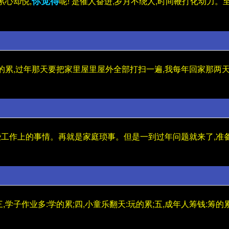
你觉得
累心却悦,
呢! 是催人奋进,岁月不绕人,时间鞭打化动力。
动的累,过年那天要把家里屋里屋外全部打扫一遍,我每年回家那两
些工作上的事情。再就是家庭琐事。但是一到过年问题就来了,准
,学子作业多:学的累;四,小童乐翻天:玩的累;五,成年人筹钱:筹的累