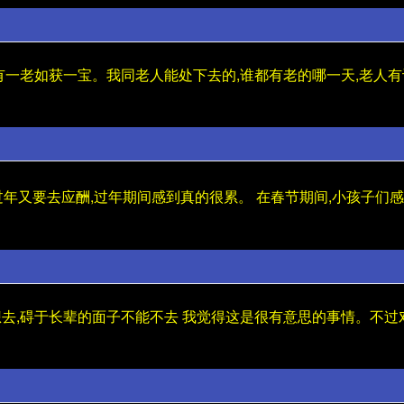
有一老如获一宝。我同老人能处下去的,谁都有老的哪一天,老人
过年又要去应酬,过年期间感到真的很累。 在春节期间,小孩子们
去,碍于长辈的面子不能不去 我觉得这是很有意思的事情。不过