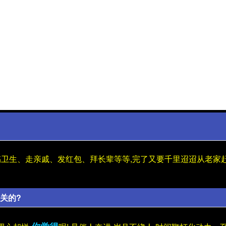
搞卫生、走亲戚、发红包、拜长辈等等,完了又要千里迢迢从老家
关的?