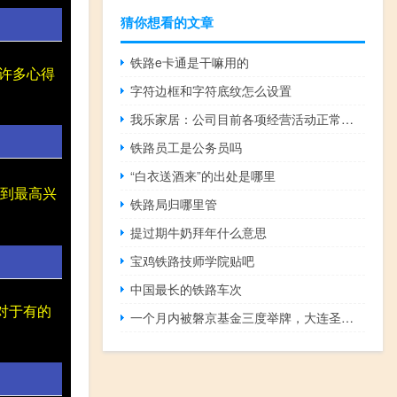
猜你想看的文章
铁路e卡通是干嘛用的
有许多心得
字符边框和字符底纹怎么设置
我乐家居：公司目前各项经营活动正常有序进行
铁路员工是公务员吗
“白衣送酒来”的出处是哪里
感到最高兴
铁路局归哪里管
提过期牛奶拜年什么意思
宝鸡铁路技师学院贴吧
中国最长的铁路车次
对于有的
一个月内被磐京基金三度举牌，大连圣亚遭上交所问询