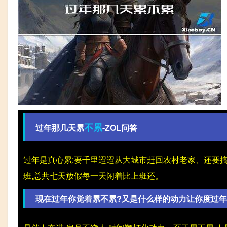
不累
过年那几天累
-ZOL问答
过年是真心累:要千里迢迢从大城市赶回农村老家、还要
班,总共七天放假每一天闲着比上班还。
现在过年你觉着累不累?又是什么样的动力让你度过年