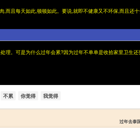
肉,而且每天如此,顿顿如此。要说,就即不健康又不环保,而且还十
来处理。可是为什么过年会累?因为过年不单单是收拾家里卫生还
不累
你觉得
我觉得
过年去泰