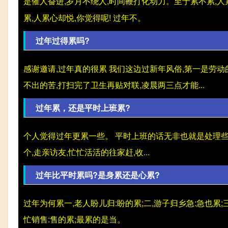
是催人奋进,岁月不绕人,时间鞭打化动力。至于累不累,人
累,人累心却悦,你觉得呢! 过年不。
过年过得累吗?
感谢邀请,过年真的很累 我们这边过新年风俗,第一是劳
不出的苦,打扫完了卫生再贴对联,凌晨两三点才能...
过年累，还是平时上班累?
个人觉得过年更累一些。 平时上班的话无非也就是处理
个,走亲访友,忙忙活活的往家赶,收...
过年比平时累吗?是身累还是心累?
过年为何累一,老人盼儿归:盼的累;二,游子归乡急:急也累;三
忙销售:售的累;最累的是当。