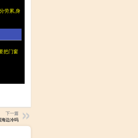
分劳累,身
要把门窗
下一篇
国海边冷吗