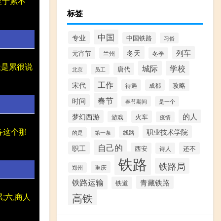
至于累不
标签
中国
专业
中国铁路
习俗
冬天
列车
元宵节
兰州
冬季
天是累很说
城际
学校
唐代
北京
员工
工作
宋代
攻略
待遇
成都
春节
时间
春节期间
是一个
的人
梦幻西游
火车
游戏
疫情
备这个那
职业技术学院
线路
第一条
的是
自己的
职工
还不
西安
诗人
铁路
铁路局
重庆
郑州
铁路运输
青藏铁路
铁道
高铁
;六,商人