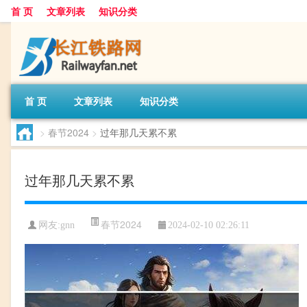
首 页
文章列表
知识分类
首 页
文章列表
知识分类
>
春节2024
>
过年那几天累不累
过年那几天累不累
春节2024
网友:
gnn
2024-02-10 02:26:11