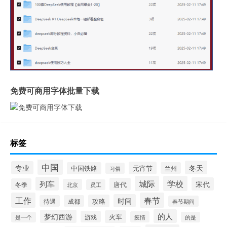
免费可商用字体批量下载
标签
中国
冬天
专业
元宵节
中国铁路
兰州
习俗
城际
学校
列车
宋代
唐代
冬季
北京
员工
工作
春节
时间
攻略
待遇
成都
春节期间
的人
梦幻西游
火车
游戏
疫情
是一个
的是