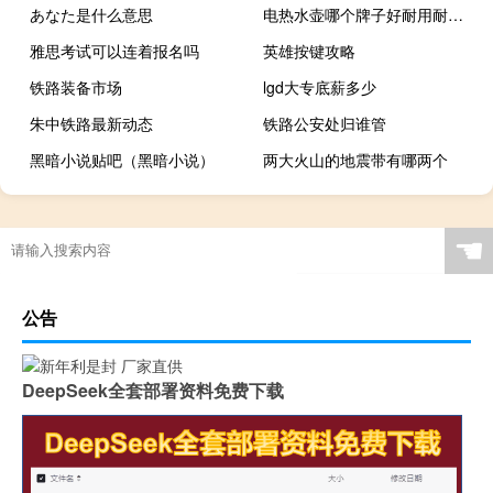
あなた是什么意思
电热水壶哪个牌子好耐用耐烧（电热水壶哪个牌子好）
雅思考试可以连着报名吗
英雄按键攻略
铁路装备市场
lgd大专底薪多少
朱中铁路最新动态
铁路公安处归谁管
黑暗小说贴吧（黑暗小说）
两大火山的地震带有哪两个
☚
公告
DeepSeek全套部署资料免费下载