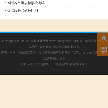
潮州春节可以核酸检测吗
铁路段长和站长区别
Copyright © 2012 - 2026
长江铁路网
Powered by
网站分类目录
|
精选推荐文章
|
网
站地图
|
疑难解答
冀ICP备05011519号
声明：本站内容来自互联网，如信息有错误可发邮件到f_fb#foxmail.com说明，我们
会及时纠正，谢谢
本站仅为个人兴趣爱好，不接盈利性广告及商业合作
小男孩