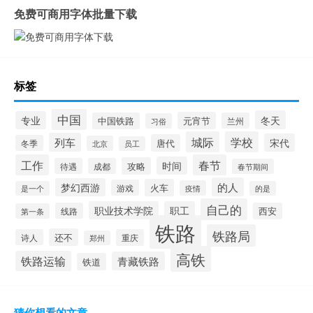
免费可商用字体批量下载
标签
中国
冬天
专业
元宵节
中国铁路
兰州
习俗
城际
学校
列车
宋代
唐代
冬季
北京
员工
工作
春节
时间
攻略
待遇
成都
春节期间
的人
梦幻西游
火车
游戏
疫情
是一个
的是
自己的
职业技术学院
职工
线路
西安
第一条
铁路
铁路局
还不
诗人
重庆
郑州
高铁
铁路运输
青藏铁路
铁道
猜你想看的文章