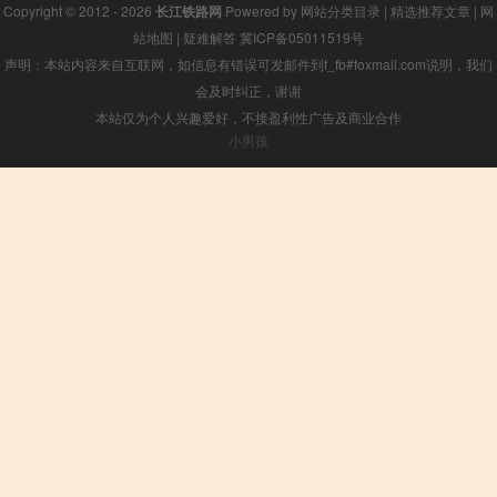
Copyright © 2012 - 2026
长江铁路网
Powered by
网站分类目录
|
精选推荐文章
|
网
站地图
|
疑难解答
冀ICP备05011519号
声明：本站内容来自互联网，如信息有错误可发邮件到f_fb#foxmail.com说明，我们
会及时纠正，谢谢
本站仅为个人兴趣爱好，不接盈利性广告及商业合作
小男孩