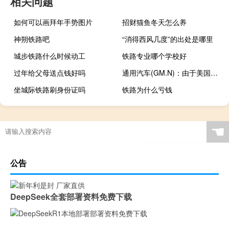
相关问题
如何可以画拜年手势图片
招财猫鱼冬天怎么养
神朔铁路吧
“消得西风几度”的出处是哪里
城步铁路什么时候动工
铁路专业哪个学校好
过年给父母送点钱好吗
通用汽车(GM.N)：由于美国汽车工人联合会（UAW）的罢工公司将再次裁员160名在俄亥俄州和印第安纳州的工人
坐城际铁路刷身份证吗
铁路为什么亏钱
☚
公告
DeepSeek全套部署资料免费下载