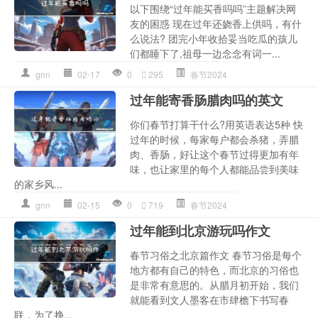
以下围绕“过年能买香吗吗”主题解决网
友的困惑 现在过年还娆香上供吗，有什
么说法? 团完小年收拾妥当吃瓜的孩儿
们都睡下了,祖母一边念念有词一...
gnn
02-17
0
295
春节2024
过年能寄香肠腊肉吗的英文
你们春节打算干什么?用英语表达5种 快
过年的时候，每家每户都会杀猪，弄腊
肉、香肠，好让这个春节过得更加有年
味，也让家里的每个人都能品尝到美味
的家乡风...
gnn
02-15
0
719
春节2024
过年能到北京游玩吗作文
春节习俗之北京篇作文 春节习俗是每个
地方都有自己的特色，而北京的习俗也
是非常有意思的。从腊月初开始，我们
就能看到文人墨客在市肆檐下书写春
联，为了挣...