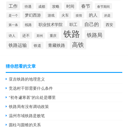
工作
春节
时间
攻略
待遇
成都
春节期间
的人
梦幻西游
火车
游戏
疫情
是一个
的是
自己的
职业技术学院
职工
线路
西安
第一条
铁路
铁路局
还不
诗人
重庆
郑州
高铁
铁路运输
青藏铁路
铁道
猜你想看的文章
亚吉铁路的地理意义
竞选村干部需要什么条件
“初冬遽寒甚”的出处是哪里
铁路局有没有调动政策
温州市域铁路是败笔
圆柱与圆锥的关系