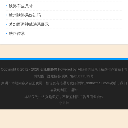
铁路车皮尺寸
兰州铁路局好进吗
梦幻西游神威法系展示
铁路传承
Copyright © 2012 - 2026
长江铁路网
Powered by
网站分类目录
|
精选推荐文章
|
网
站地图
|
疑难解答
冀ICP备05011519号
声明：本站内容来自互联网，如信息有错误可发邮件到f_fb#foxmail.com说明，我们
会及时纠正，谢谢
本站仅为个人兴趣爱好，不接盈利性广告及商业合作
小男孩