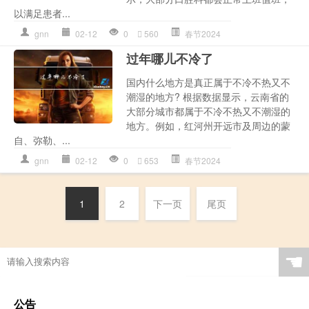
以满足患者...
gnn
02-12
0
560
春节2024
过年哪儿不冷了
国内什么地方是真正属于不冷不热又不
潮湿的地方? 根据数据显示，云南省的
大部分城市都属于不冷不热又不潮湿的
地方。例如，红河州开远市及周边的蒙
自、弥勒、...
gnn
02-12
0
653
春节2024
1
2
下一页
尾页
☚
公告