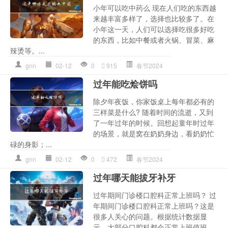
小年可以吃中药么 现在人们吃的东西越
来越丰富多样了，选择也比较多了。在
小年这一天，人们可以选择吃很多好吃
的东西，比如中餐或者火锅、冒菜、麻
辣烫等。...
gnn
02-12
0
915
春节2024
过年能吃烩饼吗
除夕年夜饭，你家饭桌上每年都必有的
三样菜是什么? 随着时间的流逝，又到
了一年过年的时候。回想起童年时过年
的场景，就是窝在奶奶身边，看奶奶忙
碌的身影；...
gnn
02-12
0
472
春节2024
过年哪天能拔牙补牙
过年期间门诊楼口腔科正常上班吗？ 过
年期间门诊楼口腔科正常上班吗？这是
很多人关心的问题。根据统计数据显
示，大部分口腔科都会正常上班值班，