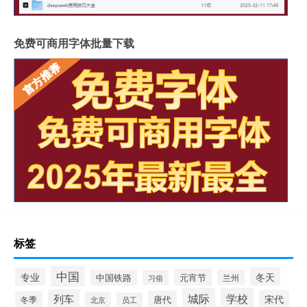
免费可商用字体批量下载
标签
中国
冬天
专业
元宵节
中国铁路
兰州
习俗
城际
学校
列车
宋代
唐代
冬季
北京
员工