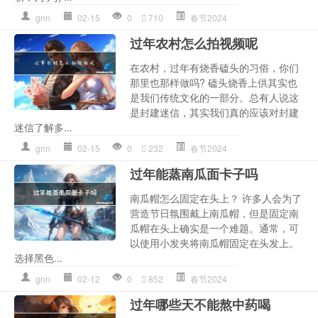
gnn
02-15
0
710
春节2024
过年农村怎么拍视频呢
在农村，过年有烧香磕头的习俗，你们
那里也那样做吗? 磕头烧香上供其实也
是我们传统文化的一部分。总有人说这
是封建迷信，其实我们真的应该对封建
迷信了解多...
gnn
02-15
0
232
春节2024
过年能蒸南瓜面卡子吗
南瓜帽怎么固定在头上？ 许多人会为了
营造节日氛围戴上南瓜帽，但是固定南
瓜帽在头上确实是一个难题。通常，可
以使用小发夹将南瓜帽固定在头发上。
选择黑色...
gnn
02-12
0
852
春节2024
过年哪些天不能熬中药喝