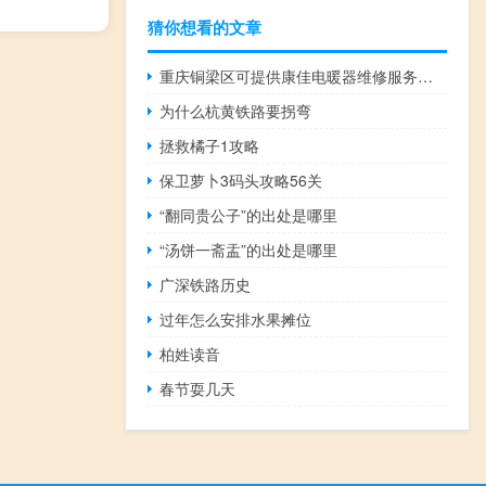
猜你想看的文章
重庆铜梁区可提供康佳电暖器维修服务地址在哪
为什么杭黄铁路要拐弯
拯救橘子1攻略
保卫萝卜3码头攻略56关
“翻同贵公子”的出处是哪里
“汤饼一斋盂”的出处是哪里
广深铁路历史
过年怎么安排水果摊位
柏姓读音
春节耍几天