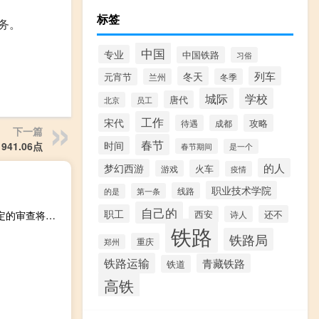
标签
务。
中国
专业
中国铁路
习俗
冬天
列车
元宵节
兰州
冬季
城际
学校
唐代
北京
员工
工作
宋代
攻略
待遇
成都
下一篇
春节
时间
41.06点
春节期间
是一个
的人
梦幻西游
火车
游戏
疫情
职业技术学院
线路
第一条
的是
自己的
职工
还不
西安
诗人
印度和东盟将在2025年前完成对2009年签署的自由贸易协定的审查将在审查中解决双边贸易不平衡问题
铁路
铁路局
重庆
郑州
铁路运输
青藏铁路
铁道
高铁