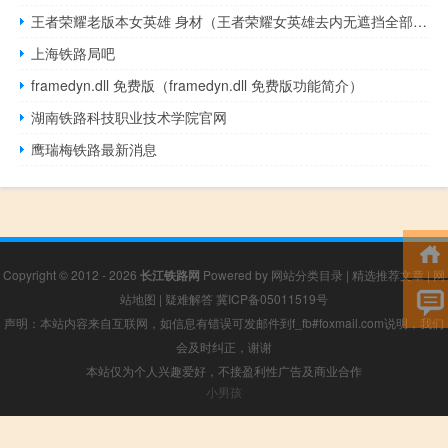
王者荣耀老版本女英雄 身材（王者荣耀女英雄去内无遮挡全部视频）
上海铁路局吧
framedyn.dll 免费版（framedyn.dll 免费版功能简介）
湖南铁路科技职业技术学院官网
鹰瑞梅铁路最新消息
Copyright © 2012 - 2026
长江铁路网
Powered by
网站分类目录
|
精选推荐文章
|
网
站地图
|
疑难解答
冀ICP备05011519号
声明：本站内容来自互联网，如信息有错误可发邮件到f_fb#foxmail.com说明，我们
会及时纠正，谢谢
本站仅为个人兴趣爱好，不接盈利性广告及商业合作
小男孩