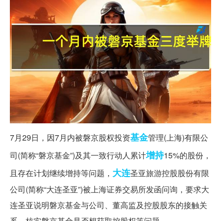
基金
7月29日，因7月内被磐京股权投资
管理(上海)有限公
增持
司(简称“磐京基金”)及其一致行动人累计
15%的股份，
大连
且存在计划继续增持等问题，
圣亚旅游控股股份有限
公司(简称“大连圣亚”)被上海证券交易所发函问询，要求大
连圣亚说明磐京基金与公司、董高监及控股股东的接触关
系，核实磐京基金是否想获取控股权等问题。