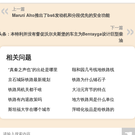
上一篇
Maruti Alto推出了bs6发动机和分段优先的安全功能
下一篇
头条：本特利并没有督促沃尔夫斯堡的车主为Bentayga设计巨型柴
油
相关问题
“真秦之声也”的出处是哪里
颐和园几号线地铁路线
京石城际铁路最新规划
铁路为什么铺石子
铁路局机关都干啥
大冶元宵节的特点
铁路有内退政策吗
地方铁路局是什么单位
斯坦福大学在哪个城市
萍晴化妆品是给铁路的
☚