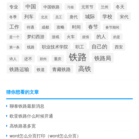
中国
冬天
专业
元宵节
中国铁路
兰州
习俗
城际
学校
列车
宋代
唐代
冬季
北京
员工
工作
春节
时间
攻略
待遇
成都
春节期间
的人
梦幻西游
火车
游戏
疫情
是一个
的是
自己的
职业技术学院
职工
线路
西安
第一条
铁路
铁路局
还不
诗人
重庆
郑州
高铁
铁路运输
青藏铁路
铁道
猜你想看的文章
聊泰铁路最新消息
欧亚铁路什么时候开通
高铁路基多宽
word怎么分页打印（word怎么分页）