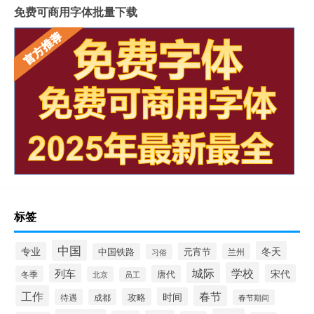
免费可商用字体批量下载
标签
中国
冬天
专业
元宵节
中国铁路
兰州
习俗
城际
学校
列车
宋代
唐代
冬季
北京
员工
工作
春节
时间
攻略
待遇
成都
春节期间