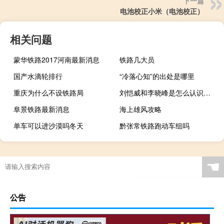
下一篇
电池校正小米（电池校正）
相关问题
蒙华铁路2017河南最新消息
铁路几大员
国产水滴轮排行
“冷落心知”的出处是哪里
重庆为什么不设铁路局
刘恺威和李晓峰是怎么认识的 刘恺威承认与李晓峰恋情
阜景铁路最新消息
海上雄风攻略
单车可以进沙漠吗冬天
黔张常铁路跑动车组吗
☚
公告