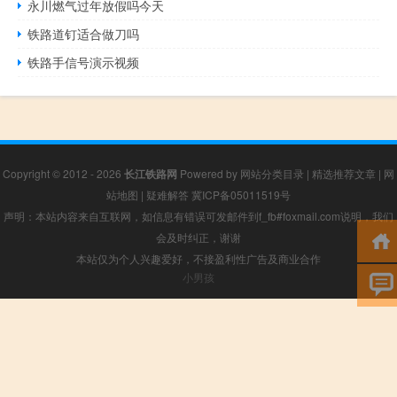
永川燃气过年放假吗今天
铁路道钉适合做刀吗
铁路手信号演示视频
Copyright © 2012 - 2026
长江铁路网
Powered by
网站分类目录
|
精选推荐文章
|
网
站地图
|
疑难解答
冀ICP备05011519号
声明：本站内容来自互联网，如信息有错误可发邮件到f_fb#foxmail.com说明，我们
会及时纠正，谢谢
本站仅为个人兴趣爱好，不接盈利性广告及商业合作
小男孩