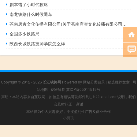
剧本错了小时代攻略
南龙铁路什么时候通车
苍南唐寅文化传播有限公司(关于苍南唐寅文化传播有限公司简述)
全国多少铁路局
陕西长城铁路技师学院怎么样
Copyright © 2012 - 2026
长江铁路网
Powered by
网站分类目录
|
精选推荐文章
|
网
站地图
|
疑难解答
冀ICP备05011519号
声明：本站内容来自互联网，如信息有错误可发邮件到f_fb#foxmail.com说明，我们
会及时纠正，谢谢
本站仅为个人兴趣爱好，不接盈利性广告及商业合作
小男孩