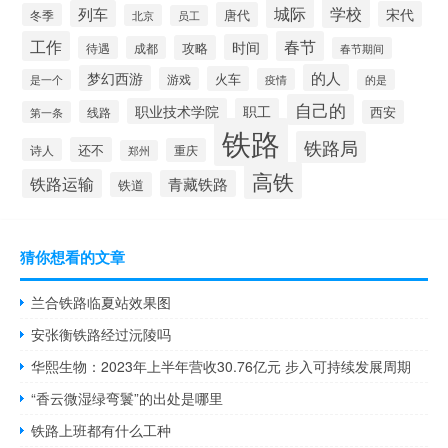
城际
学校
列车
宋代
唐代
冬季
北京
员工
工作
春节
时间
攻略
待遇
成都
春节期间
的人
梦幻西游
火车
游戏
疫情
是一个
的是
自己的
职业技术学院
职工
线路
西安
第一条
铁路
铁路局
还不
诗人
重庆
郑州
高铁
铁路运输
青藏铁路
铁道
猜你想看的文章
兰合铁路临夏站效果图
安张衡铁路经过沅陵吗
华熙生物：2023年上半年营收30.76亿元 步入可持续发展周期
“香云微湿绿弯鬟”的出处是哪里
铁路上班都有什么工种