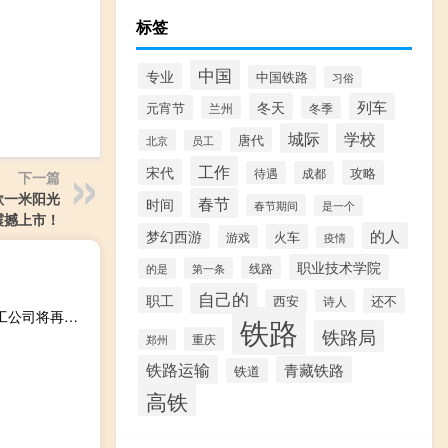
标签
中国
专业
中国铁路
习俗
冬天
列车
元宵节
兰州
冬季
城际
学校
唐代
北京
员工
工作
宋代
攻略
待遇
成都
下一篇
款一米阳光
春节
时间
春节期间
是一个
震撼上市！
的人
梦幻西游
火车
游戏
疫情
职业技术学院
线路
第一条
的是
自己的
职工
还不
西安
诗人
通用汽车(GM.N)：由于美国汽车工人联合会（UAW）的罢工公司将再次裁员160名在俄亥俄州和印第安纳州的工人
铁路
铁路局
重庆
郑州
铁路运输
青藏铁路
铁道
高铁