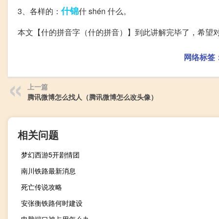
什锦
3、各样的：
什 shén 什么。
本文【什的拼音字（什的拼音）】到此讲解完毕了，希望
网络标签
上一篇
腾讯微博怎么找人（腾讯微博怎么改头像）
相关问题
梦幻西游5开剧情团
南川铁路最新消息
死亡传说攻略
安张衡铁路何时建设