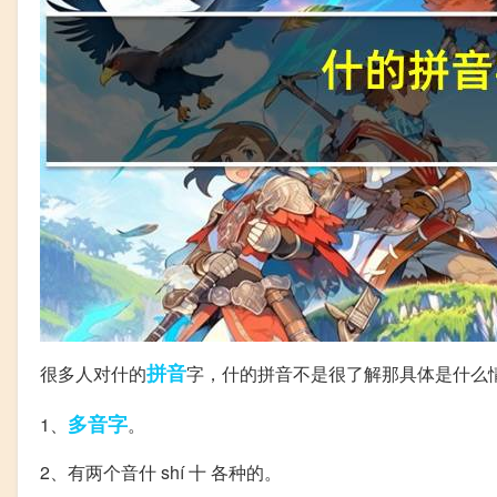
拼音
很多人对什的
字，什的拼音不是很了解那具体是什么
多音字
1、
。
2、有两个音什 shí 十 各种的。