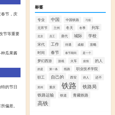
标签
过春节，庆
中国
专业
中国铁路
习俗
冬天
列车
元宵节
兰州
冬季
孜节等重要
城际
学校
唐代
北京
员工
工作
宋代
攻略
待遇
成都
春节
时间
各种瓜果酱
春节期间
是一个
的人
梦幻西游
火车
游戏
疫情
职业技术学院
线路
第一条
的是
自己的
职工
还不
西安
诗人
铁路
铁路局
独特的节日
重庆
郑州
铁路运输
青藏铁路
铁道
高铁
有所偏差。