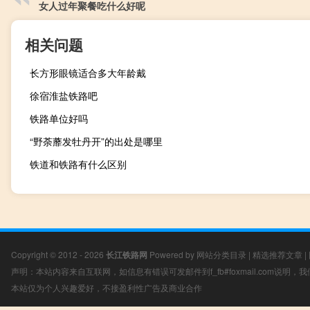
女人过年聚餐吃什么好呢
相关问题
长方形眼镜适合多大年龄戴
徐宿淮盐铁路吧
铁路单位好吗
“野荼蘼发牡丹开”的出处是哪里
铁道和铁路有什么区别
Copyright © 2012 - 2026
长江铁路网
Powered by
网站分类目录
|
精选推荐文章
|
声明：本站内容来自互联网，如信息有错误可发邮件到f_fb#foxmail.com说明
本站仅为个人兴趣爱好，不接盈利性广告及商业合作