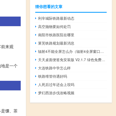
猜你想看的文章
利辛城际铁路最新动态
高空抛物要如何处罚
南阳市铁路医院在哪里
莱芜铁路规划最新消息
客前来观
辐射4不能全屏怎么办（辐射4全屏窗口化设置方法）
天天桌面便签免安装版 V2.1.7 绿色免费版（天天桌面便签免安装版 V2.1.7 绿色免费版功能简介）
的地是一个
大连铁路中学怎么样
铁路维管待遇好吗
人死后过年还会上坟吗
梦幻西游步伐攻略视频
多是馕、茶