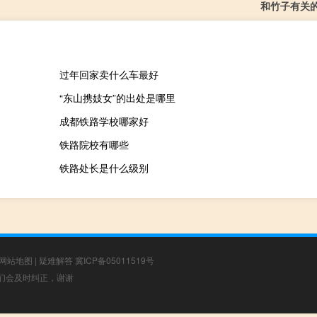
和竹子有关
过年回家卖什么车最好
“东山携妓女”的出处是哪里
成都铁路学校哪家好
铁路院校有哪些
铁路处长是什么级别
网站地图
|
疑难解答
冀ICP备05011519号
，我们会及时纠正，谢谢