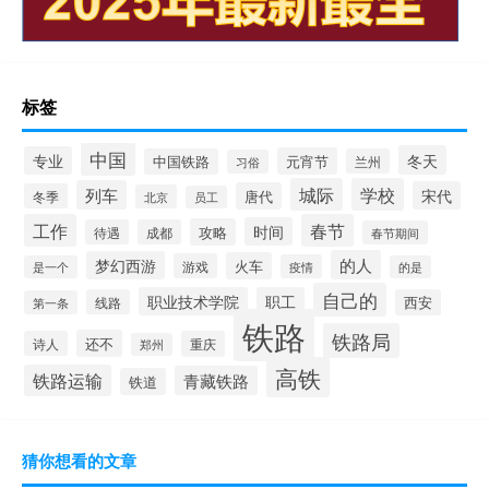
标签
中国
冬天
专业
元宵节
中国铁路
兰州
习俗
城际
学校
列车
宋代
唐代
冬季
北京
员工
工作
春节
时间
攻略
待遇
成都
春节期间
的人
梦幻西游
火车
游戏
疫情
是一个
的是
自己的
职业技术学院
职工
线路
西安
第一条
铁路
铁路局
还不
诗人
重庆
郑州
高铁
铁路运输
青藏铁路
铁道
猜你想看的文章