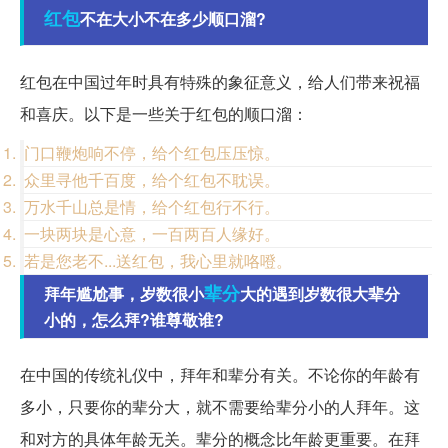
红包
不在大小不在多少顺口溜?
红包在中国过年时具有特殊的象征意义，给人们带来祝福
和喜庆。以下是一些关于红包的顺口溜：
门口鞭炮响不停，给个红包压压惊。
众里寻他千百度，给个红包不耽误。
万水千山总是情，给个红包行不行。
一块两块是心意，一百两百人缘好。
若是您老不...送红包，我心里就咯噔。
辈分
拜年尴尬事，岁数很小
大的遇到岁数很大辈分
小的，怎么拜?谁尊敬谁?
在中国的传统礼仪中，拜年和辈分有关。不论你的年龄有
多小，只要你的辈分大，就不需要给辈分小的人拜年。这
和对方的具体年龄无关。辈分的概念比年龄更重要。在拜