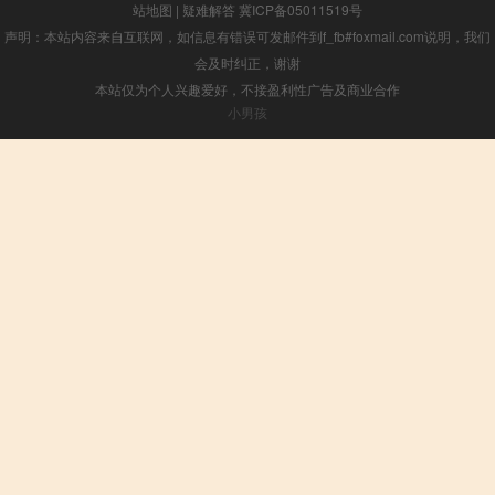
站地图
|
疑难解答
冀ICP备05011519号
声明：本站内容来自互联网，如信息有错误可发邮件到f_fb#foxmail.com说明，我们
会及时纠正，谢谢
本站仅为个人兴趣爱好，不接盈利性广告及商业合作
小男孩