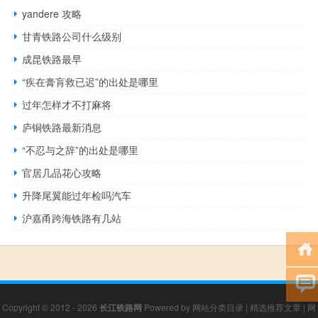
yandere 攻略
甘青铁路公司什么级别
成昆铁路最早
“疾在膏肓救已迟”的出处是哪里
过年怎样才不打麻将
庐铜铁路最新消息
“不忍与之辞”的出处是哪里
官居几品花心攻略
升降尾翼能过年检吗汽车
沪嘉甬跨海铁路有几站
Copyright © 2012 - 2026
长江铁路网
Powered by
网站分类目录
|
精选推荐文章
|
网