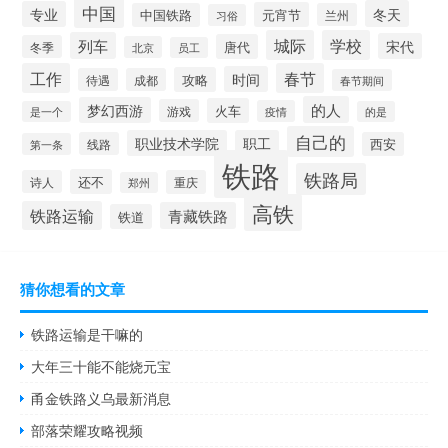
中国
冬天
专业
元宵节
中国铁路
兰州
习俗
城际
学校
列车
宋代
唐代
冬季
北京
员工
工作
春节
时间
攻略
待遇
成都
春节期间
的人
梦幻西游
火车
游戏
疫情
是一个
的是
自己的
职业技术学院
职工
线路
西安
第一条
铁路
铁路局
还不
诗人
重庆
郑州
高铁
铁路运输
青藏铁路
铁道
猜你想看的文章
铁路运输是干嘛的
大年三十能不能烧元宝
甬金铁路义乌最新消息
部落荣耀攻略视频