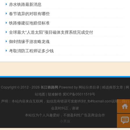
赤水铁路最新消息
春节诡异的对联有哪些
铁路修建征地赔偿标准
全球最大“人造太阳”项目磁体支撑系统完成交付
御剑情缘手游攻略龙魂
考取消防工程师证多少钱
Copyright © 2012 - 2026
长江铁路网
Powered by
网站分类目录
|
精选推荐文章
|
网
站地图
|
疑难解答
冀ICP备05011519号
声明：本站内容来自互联网，如信息有错误可发邮件到f_fb#foxmail.com说明，我们
会及时纠正，谢谢
本站仅为个人兴趣爱好，不接盈利性广告及商业合作
小男孩