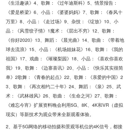
《生活趣谈》4、歌舞：《过年迪斯科》5、情景报告：
《爱是桥梁》6、小品：《婆婆妈妈》7、歌舞：《春风十
万里》8、小品：《走过场》9、杂技：《绽放》10、小
品：《风雪饺子情》1魔术：《层出不穷》12、歌舞：
《你好2020》13、舞蹈：《晨光曲》14、歌曲：《带着地
球去流浪》15、小品：《机场姐妹花》16、歌舞：《我的
祖国》17、戏曲：《璀璨梨园》18、小品：《喜欢你喜欢
我》19、歌舞：《边寨喜讯》20、小品：《快乐其实很简
单》2歌舞：《青春的起点》22、歌舞：《亲爱的中国》2
3、歌舞：《再次相约二十年》24、舞蹈：《泉》25、武
术：《武林雄风》26、歌曲：《生命之河》27、歌舞：
《难忘今宵》扩展资料晚会利用5G、8K、4K和VR（虚拟
现实）等新技术为观众带来全新观看体验。
2、基于5G网络的移动拍摄和景观等机位的4K信号，都接