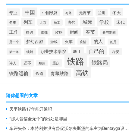
中国
冬天
专业
元宵节
中国铁路
兰州
习俗
城际
学校
列车
宋代
唐代
冬季
北京
员工
工作
春节
时间
攻略
待遇
成都
春节期间
的人
梦幻西游
火车
游戏
疫情
是一个
的是
自己的
职业技术学院
职工
线路
西安
第一条
铁路
铁路局
还不
诗人
重庆
郑州
高铁
铁路运输
青藏铁路
铁道
猜你想看的文章
天平铁路17年能开通吗
“那人音信全无个”的出处是哪里
车评头条：本特利并没有督促沃尔夫斯堡的车主为Bentayga设计巨型柴油