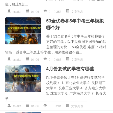
班，晚上9点...
sslake
01-06
0
358
文章列表
53全优卷和5年中考三年模拟
哪个好
关于53全优卷和5年中考三年模拟哪个
更好的问题，以下是根据不同来源的信
息整理的对比： 53全优卷 难度 ：相对
较高，适合中上等及上等学生，用来拔尖很不错...
sslake
01-06
0
665
文章列表
4月份复试的学校有哪些
以下是部分预计在4月份进行复试的学
校列表： 1. 东北农业大学 2. 沈阳理工
大学 3. 长春工业大学 4. 齐齐哈尔大学
5. 沈阳大学 6. 广东海洋大学 7. 长春大
学 ...
sslake
01-06
0
201
文章列表