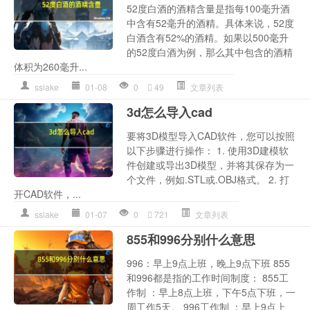
52度白酒的酒精含量是指每100毫升酒
中含有52毫升的酒精。具体来说，52度
白酒含有52%的酒精。如果以500毫升
的52度白酒为例，那么其中包含的酒精
体积为260毫升...
sslake
01-08
0
49
文章列表
3d怎么导入cad
要将3D模型导入CAD软件，您可以按照
以下步骤进行操作： 1. 使用3D建模软
件创建或导出3D模型，并将其保存为一
个文件，例如.STL或.OBJ格式。 2. 打
开CAD软件，...
sslake
01-07
0
721
文章列表
855和996分别什么意思
996：早上9点上班，晚上9点下班 855
和996都是指的工作时间制度： 855工
作制 ：早上8点上班，下午5点下班，一
周工作5天。 996工作制 ：早上9点上