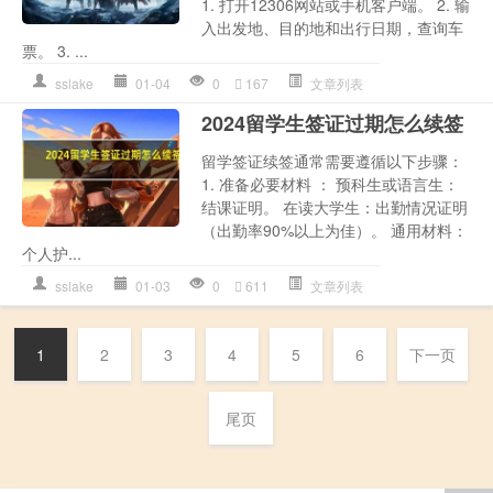
1. 打开12306网站或手机客户端。 2. 输
入出发地、目的地和出行日期，查询车
票。 3. ...
sslake
01-04
0
167
文章列表
2024留学生签证过期怎么续签
留学签证续签通常需要遵循以下步骤：
1. 准备必要材料 ： 预科生或语言生：
结课证明。 在读大学生：出勤情况证明
（出勤率90%以上为佳）。 通用材料：
个人护...
sslake
01-03
0
611
文章列表
1
2
3
4
5
6
下一页
尾页