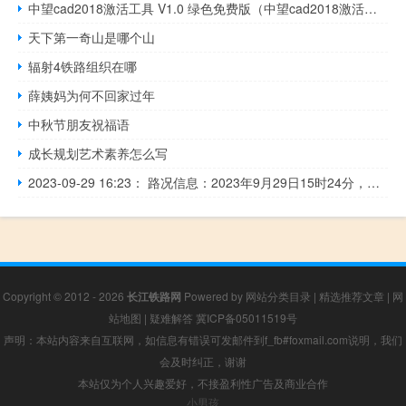
中望cad2018激活工具 V1.0 绿色免费版（中望cad2018激活工具 V1.0 绿色免费版功能简介）
天下第一奇山是哪个山
辐射4铁路组织在哪
薛姨妈为何不回家过年
中秋节朋友祝福语
成长规划艺术素养怎么写
2023-09-29 16:23： 路况信息：2023年9月29日15时24分，武深高速炎汝段船形收费站附近以南K528处南往北因车流量大造成交通通行缓慢，至16时20分已恢复正常通行。 ​​​
Copyright © 2012 - 2026
长江铁路网
Powered by
网站分类目录
|
精选推荐文章
|
网
站地图
|
疑难解答
冀ICP备05011519号
声明：本站内容来自互联网，如信息有错误可发邮件到f_fb#foxmail.com说明，我们
会及时纠正，谢谢
本站仅为个人兴趣爱好，不接盈利性广告及商业合作
小男孩