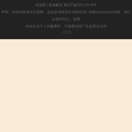
站地图
|
疑难解答
冀ICP备05011519号
声明：本站内容来自互联网，如信息有错误可发邮件到f_fb#foxmail.com说明，我们
会及时纠正，谢谢
本站仅为个人兴趣爱好，不接盈利性广告及商业合作
小男孩