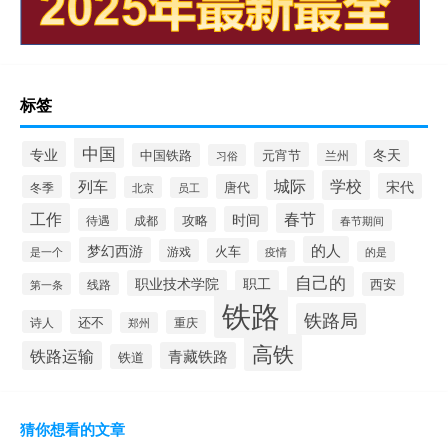
标签
中国
冬天
专业
元宵节
中国铁路
兰州
习俗
城际
学校
列车
宋代
唐代
冬季
北京
员工
工作
春节
时间
攻略
待遇
成都
春节期间
的人
梦幻西游
火车
游戏
疫情
是一个
的是
自己的
职业技术学院
职工
线路
西安
第一条
铁路
铁路局
还不
诗人
重庆
郑州
高铁
铁路运输
青藏铁路
铁道
猜你想看的文章