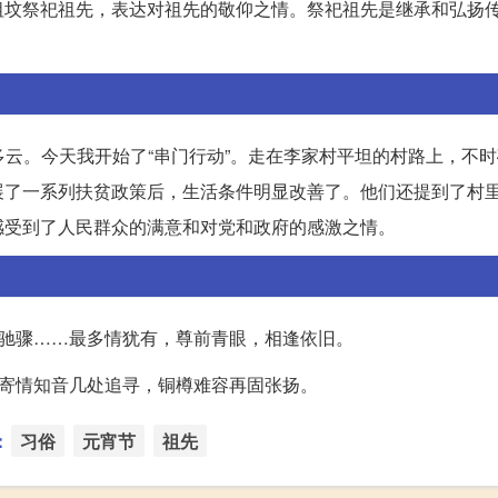
祖坟祭祀祖先，表达对祖先的敬仰之情。祭祀祖先是继承和弘扬
一多云。今天我开始了“串门行动”。走在李家村平坦的村路上，不
展了一系列扶贫政策后，生活条件明显改善了。他们还提到了村
感受到了人民群众的满意和对党和政府的感激之情。
如驰骤……最多情犹有，尊前青眼，相逢依旧。
。寄情知音几处追寻，铜樽难容再固张扬。
：
习俗
元宵节
祖先