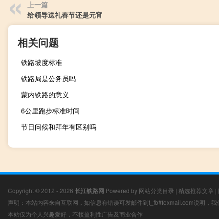
上一篇
给领导送礼春节还是元宵
相关问题
铁路坡度标准
铁路局是公务员吗
蒙内铁路的意义
6公里跑步标准时间
节日问候和拜年有区别吗
Copyright © 2012 - 2026
长江铁路网
Powered by
网站分类目录
|
精选推荐文章
|
声明：本站内容来自互联网，如信息有错误可发邮件到f_fb#foxmail.com说明
本站仅为个人兴趣爱好，不接盈利性广告及商业合作