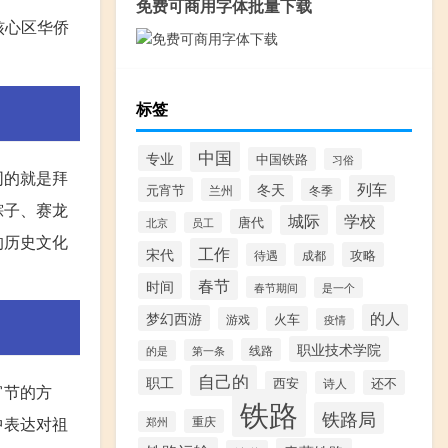
免费可商用字体批量下载
湖核心区华侨
标签
中国
专业
中国铁路
习俗
同的就是拜
冬天
列车
元宵节
兰州
冬季
粽子、赛龙
城际
学校
唐代
北京
员工
的历史文化
工作
宋代
攻略
待遇
成都
春节
时间
春节期间
是一个
的人
梦幻西游
火车
游戏
疫情
职业技术学院
线路
第一条
的是
自己的
职工
还不
西安
诗人
宵节的方
铁路
铁路局
中表达对祖
重庆
郑州