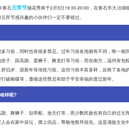
元宵节
年黄石
烟花秀将于2月5日19:30-20:00，在黄石市大冶
和元宵节感兴趣的小伙伴们一定不要错过。
很多习俗，同时也有很多禁忌。过年习俗各地都有不同，唯一相
包饺子、踩高跷、耍狮子、舞龙灯等习俗；而在南方，温州有包
、辞旧岁、迎新年等传统习俗。这些习俗丰富多样，反映了各地
要打破碗碟等，遵循这些禁忌有助于平安幸福的度过新年。
啥样呢?
高跷、舞狮子、划旱船、放天灯等，而少数民族也有自己的过元
家人会在家中设坛，摆上供品，尊敬地祭拜祖先。这是满族文化