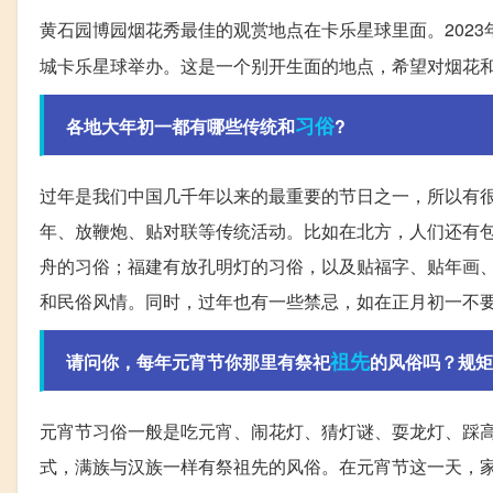
黄石园博园烟花秀最佳的观赏地点在卡乐星球里面。2023
城卡乐星球举办。这是一个别开生面的地点，希望对烟花
习俗
各地大年初一都有哪些传统和
?
过年是我们中国几千年以来的最重要的节日之一，所以有
年、放鞭炮、贴对联等传统活动。比如在北方，人们还有
舟的习俗；福建有放孔明灯的习俗，以及贴福字、贴年画
和民俗风情。同时，过年也有一些禁忌，如在正月初一不
祖先
请问你，每年元宵节你那里有祭祀
的风俗吗？规矩
元宵节习俗一般是吃元宵、闹花灯、猜灯谜、耍龙灯、踩
式，满族与汉族一样有祭祖先的风俗。在元宵节这一天，