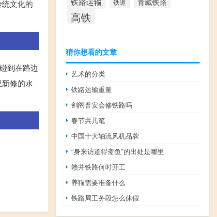
铁路运输
青藏铁路
铁道
传统文化的
高铁
猜你想看的文章
时碰到在路边
艺术的分类
里新修的水
铁路运输重量
剑阁普安会修铁路吗
春节共几笔
中国十大轴流风机品牌
“身来访道得斋鱼”的出处是哪里
赣井铁路何时开工
养猫需要准备什么
铁路局工务段怎么休假