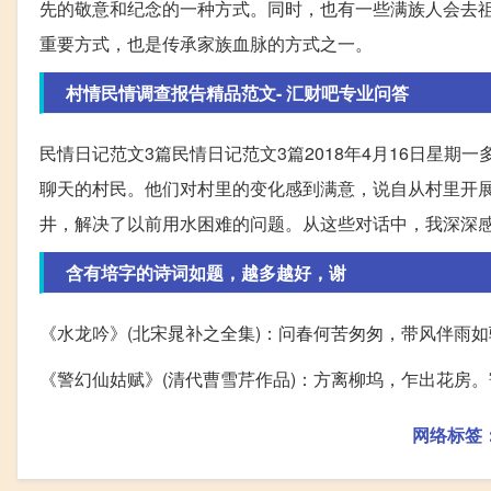
先的敬意和纪念的一种方式。同时，也有一些满族人会去
重要方式，也是传承家族血脉的方式之一。
村情民情调查报告精品范文- 汇财吧专业问答
民情日记范文3篇民情日记范文3篇2018年4月16日星期
聊天的村民。他们对村里的变化感到满意，说自从村里开
井，解决了以前用水困难的问题。从这些对话中，我深深
含有培字的诗词如题，越多越好，谢
《水龙吟》(北宋晁补之全集)：问春何苦匆匆，带风伴雨
《警幻仙姑赋》(清代曹雪芹作品)：方离柳坞，乍出花房
网络标签