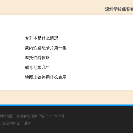
深圳学校保安
专升本是什么情况
蒙内铁路纪录片第一集
摩托伯爵攻略
戒毒期限几年
地图上铁路用什么表示
网站地图
|
疑难解答
冀ICP备05011519号
，我们会及时纠正，谢谢