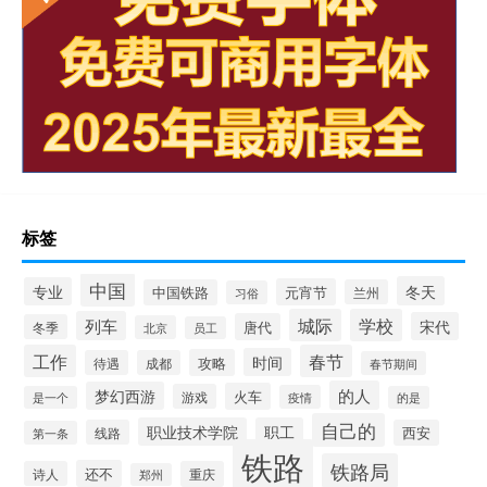
标签
中国
冬天
专业
元宵节
中国铁路
兰州
习俗
城际
学校
列车
宋代
唐代
冬季
北京
员工
工作
春节
时间
攻略
待遇
成都
春节期间
的人
梦幻西游
火车
游戏
疫情
是一个
的是
自己的
职业技术学院
职工
线路
西安
第一条
铁路
铁路局
还不
诗人
重庆
郑州