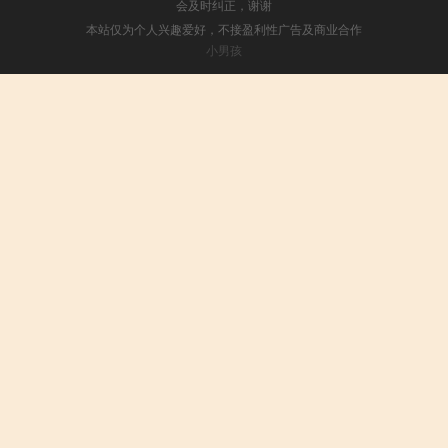
会及时纠正，谢谢
本站仅为个人兴趣爱好，不接盈利性广告及商业合作
小男孩