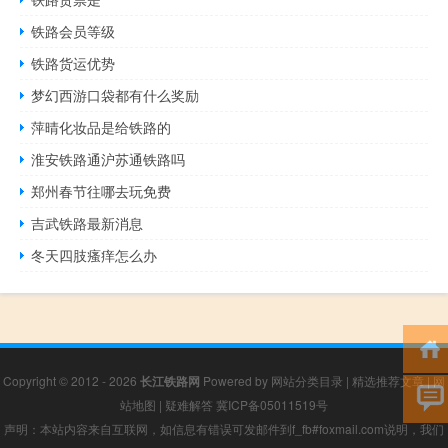
铁路会员等级
铁路货运优势
梦幻西游口袋都有什么奖励
萍晴化妆品是给铁路的
淮安铁路通沪苏通铁路吗
郑州春节往哪去玩免费
吉武铁路最新消息
冬天四肢瘙痒怎么办
Copyright © 2012 - 2026
长江铁路网
Powered by
网站分类目录
|
精选推荐文章
|
网
站地图
|
疑难解答
冀ICP备05011519号
声明：本站内容来自互联网，如信息有错误可发邮件到f_fb#foxmail.com说明，我们