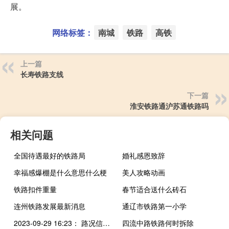
展。
网络标签：
南城
铁路
高铁
上一篇
长寿铁路支线
下一篇
淮安铁路通沪苏通铁路吗
相关问题
全国待遇最好的铁路局
婚礼感恩致辞
幸福感爆棚是什么意思什么梗
美人攻略动画
铁路扣件重量
春节适合送什么砖石
连州铁路发展最新消息
通辽市铁路第一小学
2023-09-29 16:23： 路况信息：2023年9月29日15时24分，武深高速炎汝段船形收费站附近以南K528处南往北因车流量大造成交通通行缓慢，至16时20分已恢复正常通行。 ​​​
四流中路铁路何时拆除