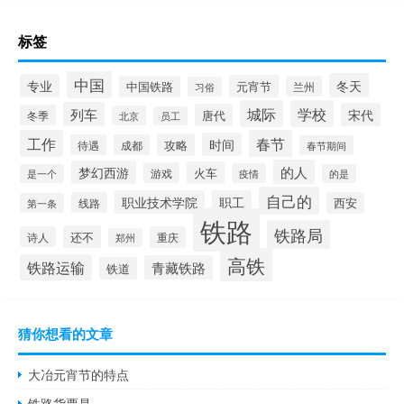
标签
中国
冬天
专业
元宵节
中国铁路
兰州
习俗
城际
学校
列车
宋代
唐代
冬季
北京
员工
工作
春节
时间
攻略
待遇
成都
春节期间
的人
梦幻西游
火车
游戏
疫情
是一个
的是
自己的
职业技术学院
职工
线路
西安
第一条
铁路
铁路局
还不
诗人
重庆
郑州
高铁
铁路运输
青藏铁路
铁道
猜你想看的文章
大冶元宵节的特点
铁路货票是