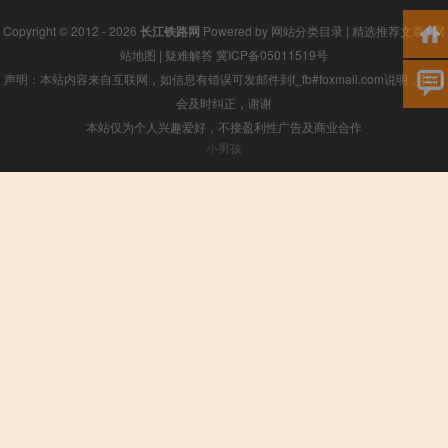
Copyright © 2012 - 2026
长江铁路网
Powered by
网站分类目录
|
精选推荐文章
|
网
站地图
|
疑难解答
冀ICP备05011519号
声明：本站内容来自互联网，如信息有错误可发邮件到f_fb#foxmail.com说明，我们
会及时纠正，谢谢
本站仅为个人兴趣爱好，不接盈利性广告及商业合作
小男孩