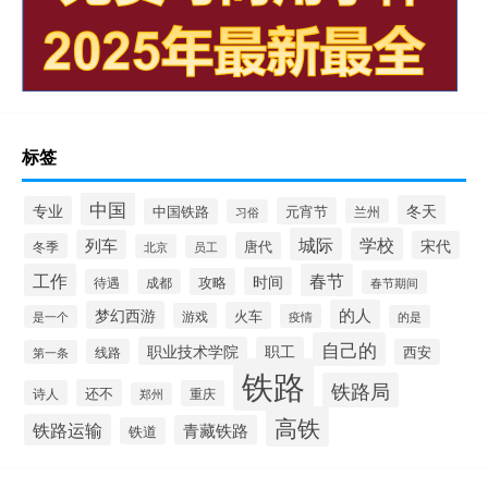
标签
中国
冬天
专业
元宵节
中国铁路
兰州
习俗
城际
学校
列车
宋代
唐代
冬季
北京
员工
工作
春节
时间
攻略
待遇
成都
春节期间
的人
梦幻西游
火车
游戏
疫情
是一个
的是
自己的
职业技术学院
职工
线路
西安
第一条
铁路
铁路局
还不
诗人
重庆
郑州
高铁
铁路运输
青藏铁路
铁道