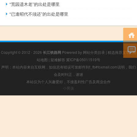
“荒园遗木老”的出处是哪里
“已逢昭代不须还”的出处是哪里
Copyright © 2012 - 2026
长江铁路网
Powered by
网站分类目录
|
精选推荐文章
|
网
站地图
|
疑难解答
冀ICP备05011519号
声明：本站内容来自互联网，如信息有错误可发邮件到f_fb#foxmail.com说明，我们
会及时纠正，谢谢
本站仅为个人兴趣爱好，不接盈利性广告及商业合作
小男孩