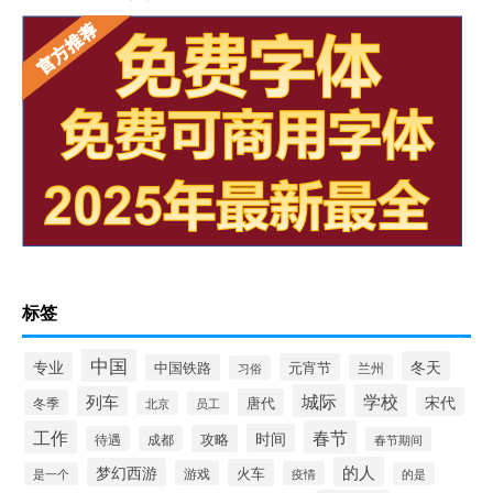
标签
中国
冬天
专业
元宵节
中国铁路
兰州
习俗
城际
学校
列车
宋代
唐代
冬季
北京
员工
工作
春节
时间
攻略
待遇
成都
春节期间
的人
梦幻西游
火车
游戏
疫情
是一个
的是