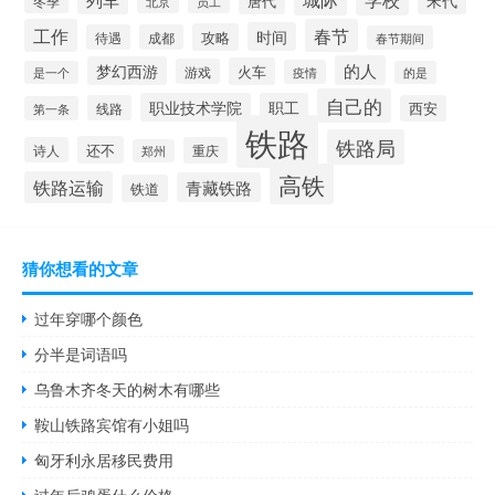
唐代
冬季
北京
员工
工作
春节
时间
攻略
待遇
成都
春节期间
的人
梦幻西游
火车
游戏
疫情
是一个
的是
自己的
职业技术学院
职工
线路
西安
第一条
铁路
铁路局
还不
诗人
重庆
郑州
高铁
铁路运输
青藏铁路
铁道
猜你想看的文章
过年穿哪个颜色
分半是词语吗
乌鲁木齐冬天的树木有哪些
鞍山铁路宾馆有小姐吗
匈牙利永居移民费用
过年后鸡蛋什么价格