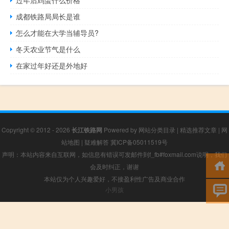
成都铁路局局长是谁
怎么才能在大学当辅导员?
冬天农业节气是什么
在家过年好还是外地好
Copyright © 2012 - 2026
长江铁路网
Powered by
网站分类目录
|
精选推荐文章
|
网
站地图
|
疑难解答
冀ICP备05011519号
声明：本站内容来自互联网，如信息有错误可发邮件到f_fb#foxmail.com说明，我们
会及时纠正，谢谢
本站仅为个人兴趣爱好，不接盈利性广告及商业合作
小男孩