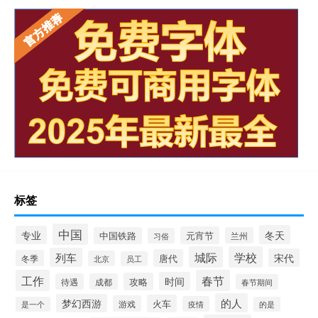
标签
中国
冬天
专业
元宵节
中国铁路
兰州
习俗
城际
学校
列车
宋代
唐代
冬季
北京
员工
工作
春节
时间
攻略
待遇
成都
春节期间
的人
梦幻西游
火车
游戏
疫情
是一个
的是