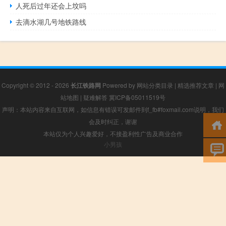
人死后过年还会上坟吗
去滴水湖几号地铁路线
Copyright © 2012 - 2026
长江铁路网
Powered by
网站分类目录
|
精选推荐文章
|
网
站地图
|
疑难解答
冀ICP备05011519号
声明：本站内容来自互联网，如信息有错误可发邮件到f_fb#foxmail.com说明，我们
会及时纠正，谢谢
本站仅为个人兴趣爱好，不接盈利性广告及商业合作
小男孩