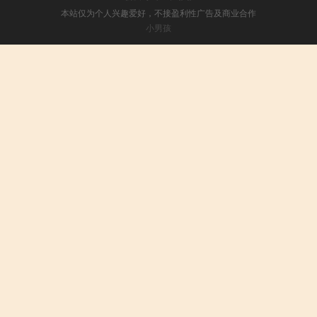
本站仅为个人兴趣爱好，不接盈利性广告及商业合作
小男孩