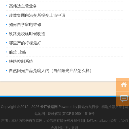
高伟达主营业务
趣致集团向港交所提交上市申请
如何自学家电维修
铁路党校啥时候改造
哪里产的柠檬最好
船难 攻略
铁路控制系统
自然阳光产品是骗人的（自然阳光产品怎么样）
Copyright © 2012 - 2026
长江铁路网
Powered by
网站分类目录
|
精选推荐文章
|
网
站地图
|
疑难解答
冀ICP备05011519号
声明：本站内容来自互联网，如信息有错误可发邮件到f_fb#foxmail.com说明，我们
会及时纠正，谢谢