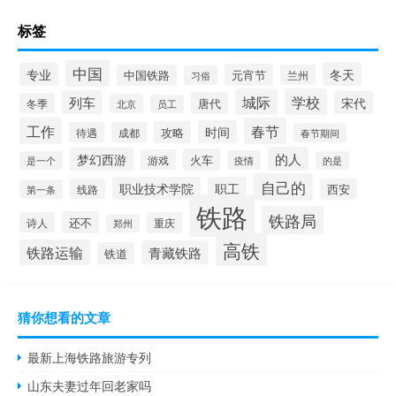
标签
中国
冬天
专业
元宵节
中国铁路
兰州
习俗
城际
学校
列车
宋代
唐代
冬季
北京
员工
工作
春节
时间
攻略
待遇
成都
春节期间
的人
梦幻西游
火车
游戏
疫情
是一个
的是
自己的
职业技术学院
职工
线路
西安
第一条
铁路
铁路局
还不
诗人
重庆
郑州
高铁
铁路运输
青藏铁路
铁道
猜你想看的文章
最新上海铁路旅游专列
山东夫妻过年回老家吗