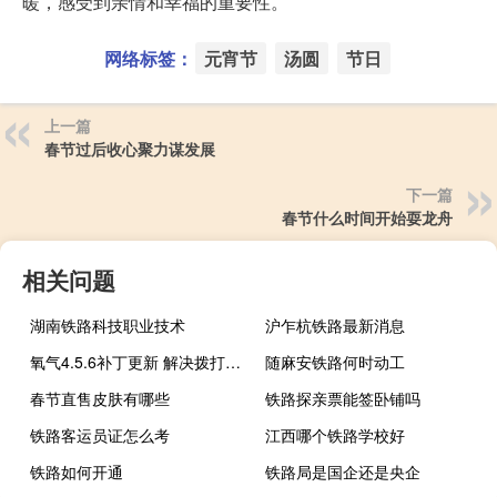
暖，感受到亲情和幸福的重要性。
网络标签：
元宵节
汤圆
节日
上一篇
春节过后收心聚力谋发展
下一篇
春节什么时间开始耍龙舟
相关问题
湖南铁路科技职业技术
沪乍杭铁路最新消息
氧气4.5.6补丁更新 解决拨打911时重启的问题
随麻安铁路何时动工
春节直售皮肤有哪些
铁路探亲票能签卧铺吗
铁路客运员证怎么考
江西哪个铁路学校好
铁路如何开通
铁路局是国企还是央企