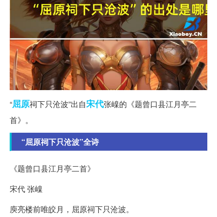
屈原
宋代
“
祠下只沧波”出自
张嵲的《题曾口县江月亭二
首》。
“屈原祠下只沧波”全诗
《题曾口县江月亭二首》
宋代 张嵲
庾亮楼前唯皎月，屈原祠下只沧波。