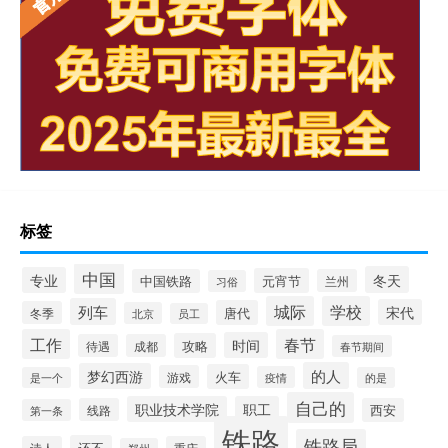
标签
中国
冬天
专业
元宵节
中国铁路
兰州
习俗
城际
学校
列车
宋代
唐代
冬季
北京
员工
工作
春节
时间
攻略
待遇
成都
春节期间
的人
梦幻西游
火车
游戏
疫情
是一个
的是
自己的
职业技术学院
职工
线路
西安
第一条
铁路
铁路局
还不
诗人
重庆