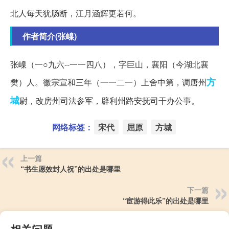
北人每天犹肠断，江月涵辉更若何。
作者简介(张嵲)
张嵲（一○九六--一一四八），字巨山，襄阳（今湖北襄
方
樊）人。徽宗宣和三年（一一二一）上舍中第，调唐州
城
尉，改房州司法参军，辟利州路安抚司干办公事。
网络标签：
宋代
屈原
方城
上一篇
“书生愿效封人祝”的出处是哪里
下一篇
“宦游得此乐”的出处是哪里
相关问题