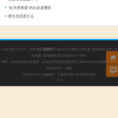
“虹光贯夜窗”的出处是哪里
擅长意思是什么
Copyright © 2012 - 2026
长江铁路网
Powered by
网站分类目录
|
精选推荐文章
|
网
站地图
|
疑难解答
冀ICP备05011519号
声明：本站内容来自互联网，如信息有错误可发邮件到f_fb#foxmail.com说明，我们
会及时纠正，谢谢
本站仅为个人兴趣爱好，不接盈利性广告及商业合作
小男孩