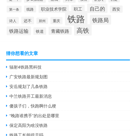
自己的
职业技术学院
职工
线路
西安
第一条
铁路
铁路局
还不
诗人
重庆
郑州
高铁
铁路运输
青藏铁路
铁道
猜你想看的文章
辐射4铁路黑科技
广安铁路最新规划图
安岳规划了几条铁路
中兰铁路开工最新消息
傻孩子们，快跑啊什么梗
“晚路谁携手”的出处是哪里
保定高阳为啥没铁路
铁路工长能提干吗