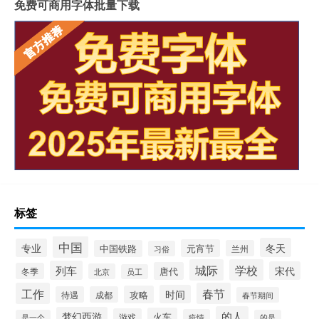
免费可商用字体批量下载
标签
中国
冬天
专业
元宵节
中国铁路
兰州
习俗
城际
学校
列车
宋代
唐代
冬季
北京
员工
工作
春节
时间
攻略
待遇
成都
春节期间
的人
梦幻西游
火车
游戏
疫情
是一个
的是