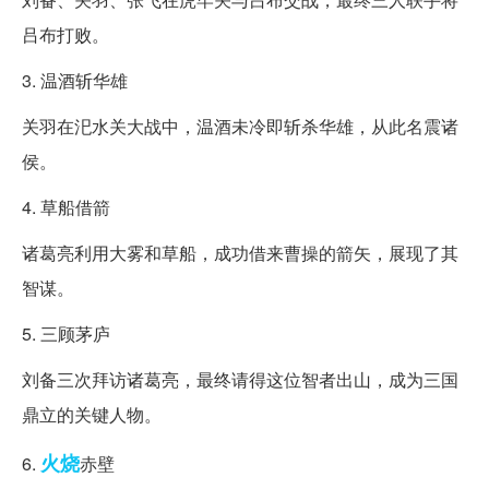
吕布打败。
3. 温酒斩华雄
关羽在汜水关大战中，温酒未冷即斩杀华雄，从此名震诸
侯。
4. 草船借箭
诸葛亮利用大雾和草船，成功借来曹操的箭矢，展现了其
智谋。
5. 三顾茅庐
刘备三次拜访诸葛亮，最终请得这位智者出山，成为三国
鼎立的关键人物。
火烧
6.
赤壁