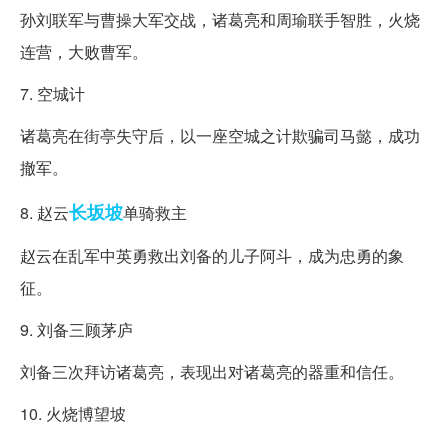
孙刘联军与曹操大军交战，诸葛亮和周瑜联手智胜，火烧
连营，大败曹军。
7. 空城计
诸葛亮在街亭失守后，以一座空城之计欺骗司马懿，成功
撤军。
长坂坡
8. 赵云
单骑救主
赵云在乱军中英勇救出刘备的儿子阿斗，成为忠勇的象
征。
9. 刘备三顾茅庐
刘备三次拜访诸葛亮，表现出对诸葛亮的器重和信任。
10. 火烧博望坡