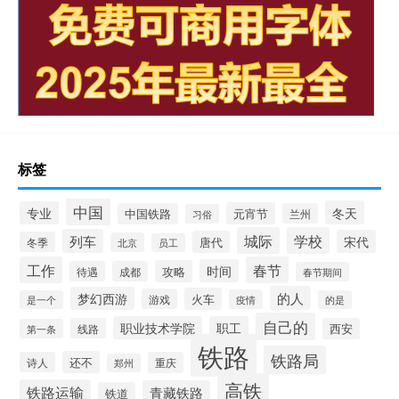
标签
中国
冬天
专业
元宵节
中国铁路
兰州
习俗
城际
学校
列车
宋代
唐代
冬季
北京
员工
工作
春节
时间
攻略
待遇
成都
春节期间
的人
梦幻西游
火车
游戏
疫情
是一个
的是
自己的
职业技术学院
职工
线路
西安
第一条
铁路
铁路局
还不
诗人
重庆
郑州
高铁
铁路运输
青藏铁路
铁道