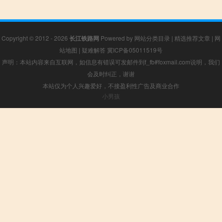
Copyright © 2012 - 2026
长江铁路网
Powered by
网站分类目录
|
精选推荐文章
|
网
站地图
|
疑难解答
冀ICP备05011519号
声明：本站内容来自互联网，如信息有错误可发邮件到f_fb#foxmail.com说明，我们
会及时纠正，谢谢
本站仅为个人兴趣爱好，不接盈利性广告及商业合作
小男孩