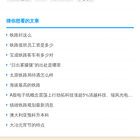
猜你想看的文章
铁路封这么
铁路值班员工资是多少
宝成铁路客车有多少对
“日出雾朦胧”的出处是哪里
太原铁路局待遇怎么样
海拔最高的铁路
A股电子纸概念震荡上行劲拓科技涨超5%清越科技、瑞风光电、掌阅科技、秋田微等跟涨
镇雄铁路规划最新消息
澳大利亚预科升本科
大冶元宵节的特点