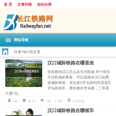
首 页
文章列表
知识分类
网站导航
>
作者“hkc”的文章
汉口城际铁路在哪里坐
坐高铁到汉口怎么去天河机场 对于前往
天河机场的乘客，可以选择在汉口站乘
坐城际铁路，无论是C开头的列车还是D
开头的动车，票价都非常实惠，二等座
只需7元...
hkc
02-21
736
825
文章列表
汉口城际铁路在哪候车