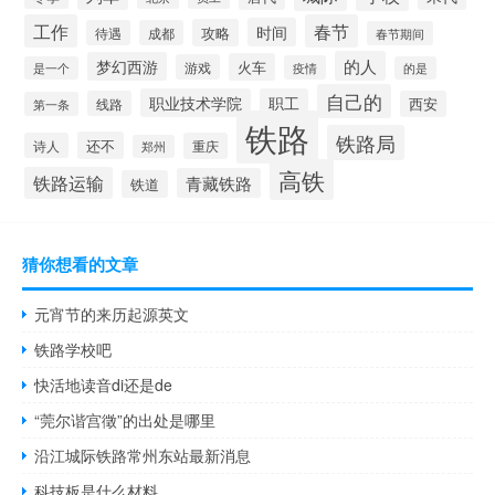
工作
春节
时间
攻略
待遇
成都
春节期间
的人
梦幻西游
火车
游戏
疫情
是一个
的是
自己的
职业技术学院
职工
线路
西安
第一条
铁路
铁路局
还不
诗人
重庆
郑州
高铁
铁路运输
青藏铁路
铁道
猜你想看的文章
元宵节的来历起源英文
铁路学校吧
快活地读音di还是de
“莞尔谐宫徵”的出处是哪里
沿江城际铁路常州东站最新消息
科技板是什么材料