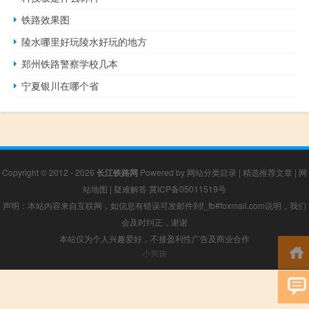
铁路效果图
陵水哪里好玩陵水好玩的地方
郑州铁路警察学校几本
宁夏银川在哪个省
Copyright © 2012 - 2026
长江铁路网
Powered by
网站分类目录
|
精选推荐文章
|
网
站地图
|
疑难解答
冀ICP备05011519号
声明：本站内容来自互联网，如信息有错误可发邮件到f_fb#foxmail.com说明，我们
会及时纠正，谢谢
本站仅为个人兴趣爱好，不接盈利性广告及商业合作
小男孩