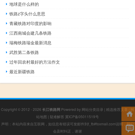
地球是什么样的
铁路z字头什么意思
青藏铁路对印度的影响
江西南城会建几条铁路
瑞梅铁路瑞金最新消息
武胜第二条铁路
过年回农村最好的方法作文
最近新疆铁路
Copyright © 2012 - 2026
长江铁路网
Powered by
网站分类目录
|
精选推荐文章
|
网
站地图
|
疑难解答
冀ICP备05011519号
声明：本站内容来自互联网，如信息有错误可发邮件到f_fb#foxmail.com说明，我们
会及时纠正，谢谢