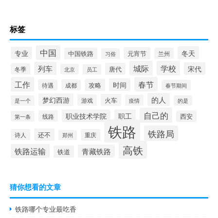
标签
中国
冬天
专业
元宵节
中国铁路
兰州
习俗
城际
学校
列车
宋代
唐代
冬季
北京
员工
工作
春节
时间
攻略
待遇
成都
春节期间
的人
梦幻西游
火车
游戏
疫情
是一个
的是
自己的
职业技术学院
职工
线路
西安
第一条
铁路
铁路局
还不
诗人
重庆
郑州
高铁
铁路运输
青藏铁路
铁道
猜你想看的文章
铁路哪个专业最吃香