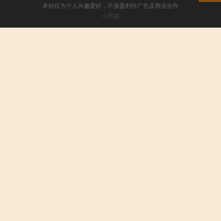
本站仅为个人兴趣爱好，不接盈利性广告及商业合作
小男孩