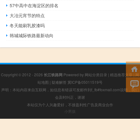
57中高中在海淀区的排名
大冶元宵节的特点
冬天能刷乳胶漆吗
韩城城际铁路最新动向
Copyright © 2012 - 2026
长江铁路网
Powered by
网站分类目录
|
精选推荐文章
|
网
站地图
|
疑难解答
冀ICP备05011519号
声明：本站内容来自互联网，如信息有错误可发邮件到f_fb#foxmail.com说明，我们
会及时纠正，谢谢
本站仅为个人兴趣爱好，不接盈利性广告及商业合作
小男孩