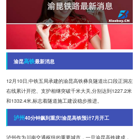
高铁
渝昆
最新消息
12月10日,中铁五局承建的渝昆高铁彝良隧道出口段正洞左
右线累计开挖、支护相继突破千米大关,分别达到1227.2米
和1332.4米,标志着隧道施工建设稳步推进。
泸州
40分钟飙到重庆!渝昆高铁预计7月开工
泸州作为川南交通枢纽的重要城市，一旦渝昆高铁建成，