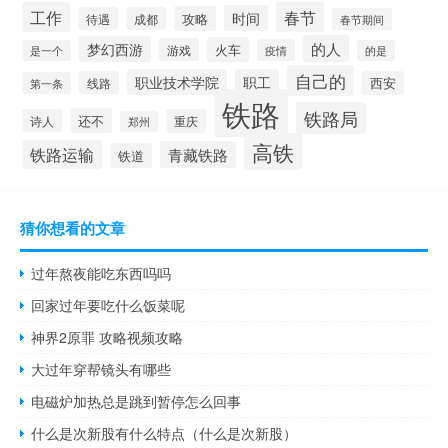
工作
春节
时间
攻略
待遇
成都
春节期间
的人
梦幻西游
火车
游戏
疫情
是一个
的是
自己的
职业技术学院
职工
线路
西安
第一条
铁路
铁路局
还不
诗人
重庆
郑州
高铁
铁路运输
青藏铁路
铁道
猜你想看的文章
过年熬夜能吃东西吗吗
回家过年要吃什么饭菜呢
神界2原罪 攻略视频攻略
大过年穿帮镜头有哪些
电磁炉加热总是跳到暂停怎么回事
什么是次新股有什么特点（什么是次新股）