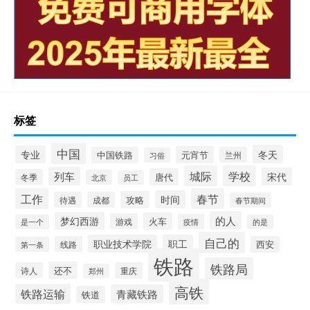
标签
中国
冬天
专业
元宵节
中国铁路
兰州
习俗
城际
学校
列车
宋代
唐代
冬季
北京
员工
工作
春节
时间
攻略
待遇
成都
春节期间
的人
梦幻西游
火车
游戏
疫情
是一个
的是
自己的
职业技术学院
职工
线路
西安
第一条
铁路
铁路局
还不
诗人
重庆
郑州
高铁
铁路运输
青藏铁路
铁道