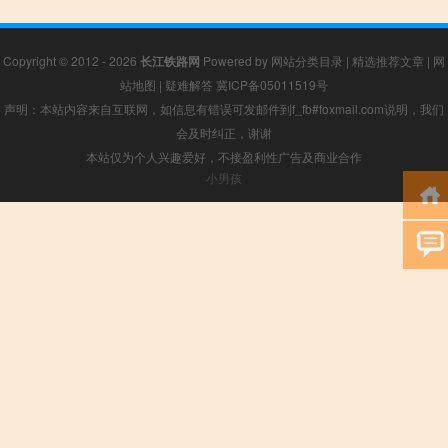
Copyright © 2012 - 2026
长江铁路网
Powered by
网站分类目录
|
精选推荐文章
|
网
站地图
|
疑难解答
冀ICP备05011519号
声明：本站内容来自互联网，如信息有错误可发邮件到f_fb#foxmail.com说明，我们
会及时纠正，谢谢
本站仅为个人兴趣爱好，不接盈利性广告及商业合作
小男孩