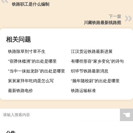
铁路职工是什么编制
下一篇
川藏铁路最新线路图
相关问题
铁路除草剂寸草不生
江汉货运铁路最新进展
“宿莽休槛洲”的出处是哪里
有哪些形容“家乡变化”的诗句
“当中一抹如龙卧”的出处是哪里
织毕节铁路最新消息
舅舅家拜年吃鸡蛋怎么写
“频年随校尉”的出处是哪里
最新铁路电价
铁路运输标准
☚
公告