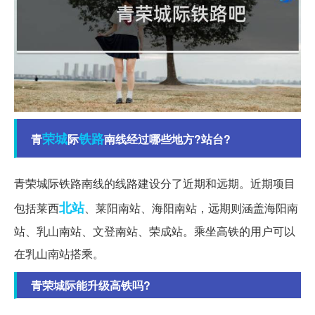
荣城
铁路
青
际
南线经过哪些地方?站台?
青荣城际铁路南线的线路建设分了近期和远期。近期项目
北站
包括莱西
、莱阳南站、海阳南站，远期则涵盖海阳南
站、乳山南站、文登南站、荣成站。乘坐高铁的用户可以
在乳山南站搭乘。
青荣城际能升级高铁吗?