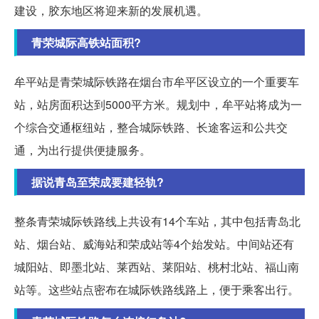
建设，胶东地区将迎来新的发展机遇。
青荣城际高铁站面积?
牟平站是青荣城际铁路在烟台市牟平区设立的一个重要车
站，站房面积达到5000平方米。规划中，牟平站将成为一
个综合交通枢纽站，整合城际铁路、长途客运和公共交
通，为出行提供便捷服务。
据说青岛至荣成要建轻轨?
整条青荣城际铁路线上共设有14个车站，其中包括青岛北
站、烟台站、威海站和荣成站等4个始发站。中间站还有
城阳站、即墨北站、莱西站、莱阳站、桃村北站、福山南
站等。这些站点密布在城际铁路线路上，便于乘客出行。