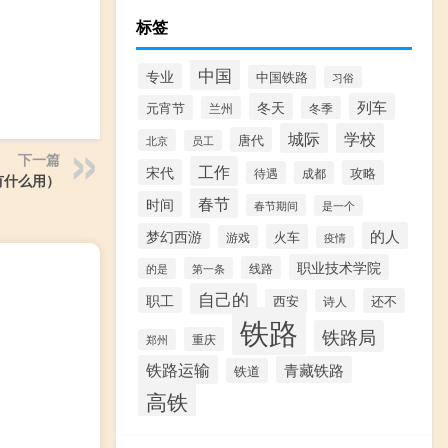
标签
中国
专业
中国铁路
习俗
冬天
列车
元宵节
兰州
冬季
城际
学校
唐代
北京
员工
下一篇
工作
宋代
攻略
待遇
成都
有什么用）
春节
时间
春节期间
是一个
的人
梦幻西游
火车
游戏
疫情
职业技术学院
线路
第一条
的是
自己的
职工
还不
西安
诗人
铁路
铁路局
重庆
郑州
铁路运输
青藏铁路
铁道
高铁