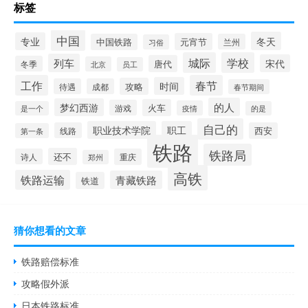
标签
中国
冬天
专业
元宵节
中国铁路
兰州
习俗
城际
学校
列车
宋代
唐代
冬季
北京
员工
工作
春节
时间
攻略
待遇
成都
春节期间
的人
梦幻西游
火车
游戏
疫情
是一个
的是
自己的
职业技术学院
职工
线路
西安
第一条
铁路
铁路局
还不
诗人
重庆
郑州
高铁
铁路运输
青藏铁路
铁道
猜你想看的文章
铁路赔偿标准
攻略假外派
日本铁路标准