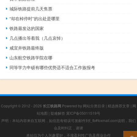
城际铁路提前几天售票
“却在棹停时”的出处是哪里
铁路最发达的国家
几点播出等着我（几点哀悼）
咸宜井铁路最终版
山东航空铁路学院在哪
同等学力申硕有哪些优势适不适合工作族报考
Copyright © 2012 - 2026
长江铁路网
Powered by
网站分类目录
|
精选推荐文章
|
网
站地图
|
疑难解答
冀ICP备05011519号
声明：本站内容来自互联网，如信息有错误可发邮件到f_fb#foxmail.com说明，我们
会及时纠正，谢谢
本站仅为个人兴趣爱好，不接盈利性广告及商业合作