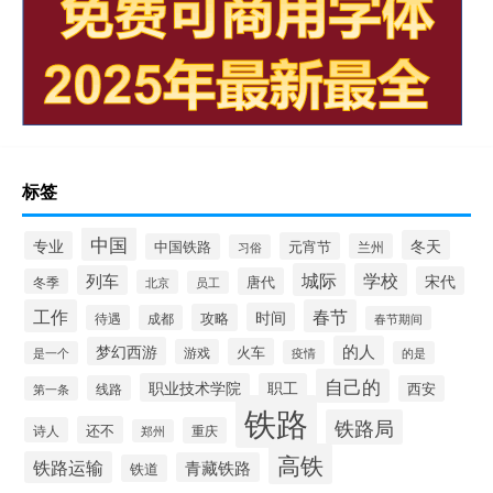
标签
中国
冬天
专业
元宵节
中国铁路
兰州
习俗
城际
学校
列车
宋代
唐代
冬季
北京
员工
工作
春节
时间
攻略
待遇
成都
春节期间
的人
梦幻西游
火车
游戏
疫情
是一个
的是
自己的
职业技术学院
职工
线路
西安
第一条
铁路
铁路局
还不
诗人
重庆
郑州
高铁
铁路运输
青藏铁路
铁道