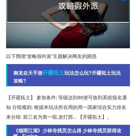
以下围绕“攻略假外派”主题解决网友的困惑
开疆拓土
御龙在天手游
玩法怎么玩?开疆拓土玩法
攻略?
【开疆拓土】 参加条件: 等级达到90便可收到系统报名通
知 分组规则: 根据本玩法所在周的周一国家综合实力排名
来分组: 前三名为第一组,攻打西... 【开疆拓土】。
《烟雨江湖》少林寺残页怎么得 少林寺残页获得攻
略 - Evelyn...