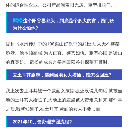
体的综合性企业。公司产品涵盖阳光房、重型推拉门、。
武松
这个阳谷县都头，到底是个多大的官，西门庆
为什么怕他?
提起《水浒传》中的108梁山好汉中的武松,后人无不赫赫
称赞。他本领高强,为人正直、嫉恶如仇、粗有心细,是梁山
的真英雄。 武松的成名之举是回阳谷县探望哥哥时。
去土耳其旅游，遇到当地女人搭讪，该怎么回应?
我上次去土耳其被一个蒙面女孩搭讪,还没说几句话,就被当
地的土耳其人给拦了,大晚上的差点被人带走关起来,那件事
之后,我就知道了,在土耳其,蒙面的女人不要... 而。
2021年10月份办理护照流程?