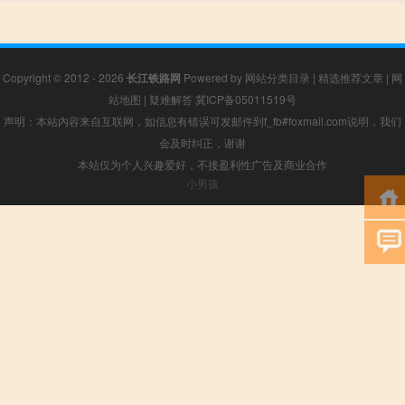
Copyright © 2012 - 2026
长江铁路网
Powered by
网站分类目录
|
精选推荐文章
|
网
站地图
|
疑难解答
冀ICP备05011519号
声明：本站内容来自互联网，如信息有错误可发邮件到f_fb#foxmail.com说明，我们
会及时纠正，谢谢
本站仅为个人兴趣爱好，不接盈利性广告及商业合作
小男孩