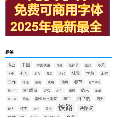
标签
中国
冬天
专业
元宵节
中国铁路
兰州
习俗
城际
学校
列车
宋代
唐代
冬季
北京
员工
工作
春节
时间
攻略
待遇
成都
春节期间
的人
梦幻西游
火车
游戏
疫情
是一个
的是
自己的
职业技术学院
职工
线路
西安
第一条
铁路
铁路局
还不
诗人
重庆
郑州
高铁