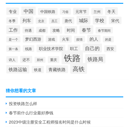
中国
冬天
专业
元宵节
中国铁路
兰州
习俗
城际
学校
列车
宋代
唐代
冬季
北京
员工
工作
春节
时间
攻略
待遇
成都
春节期间
的人
梦幻西游
火车
游戏
疫情
是一个
的是
自己的
职业技术学院
职工
线路
西安
第一条
铁路
铁路局
还不
诗人
重庆
郑州
高铁
铁路运输
青藏铁路
铁道
猜你想看的文章
投资铁路怎么样
春节前什么行业最好挣钱
2023中级注册安全工程师报名时间是什么时候