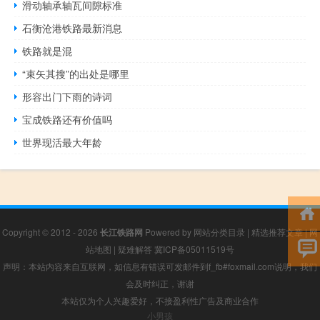
滑动轴承轴瓦间隙标准
石衡沧港铁路最新消息
铁路就是混
“束矢其搜”的出处是哪里
形容出门下雨的诗词
宝成铁路还有价值吗
世界现活最大年龄
Copyright © 2012 - 2026
长江铁路网
Powered by
网站分类目录
|
精选推荐文章
|
网
站地图
|
疑难解答
冀ICP备05011519号
声明：本站内容来自互联网，如信息有错误可发邮件到f_fb#foxmail.com说明，我们
会及时纠正，谢谢
本站仅为个人兴趣爱好，不接盈利性广告及商业合作
小男孩