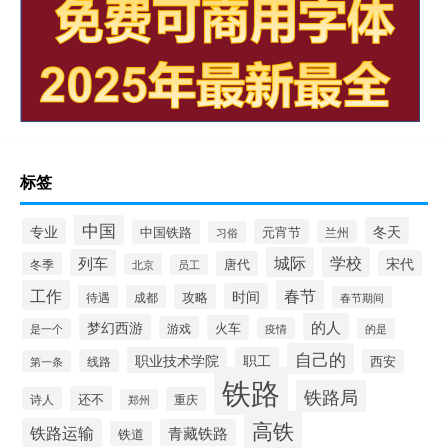
标签
中国
冬天
专业
元宵节
中国铁路
兰州
习俗
城际
学校
列车
宋代
唐代
冬季
北京
员工
工作
春节
时间
攻略
待遇
成都
春节期间
的人
梦幻西游
火车
游戏
疫情
是一个
的是
自己的
职业技术学院
职工
线路
西安
第一条
铁路
铁路局
还不
诗人
重庆
郑州
高铁
铁路运输
青藏铁路
铁道