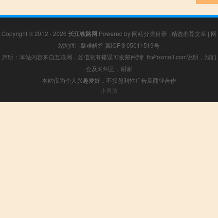
Copyright © 2012 - 2026
长江铁路网
Powered by
网站分类目录
|
精选推荐文章
|
网
站地图
|
疑难解答
冀ICP备05011519号
声明：本站内容来自互联网，如信息有错误可发邮件到f_fb#foxmail.com说明，我们
会及时纠正，谢谢
本站仅为个人兴趣爱好，不接盈利性广告及商业合作
小男孩