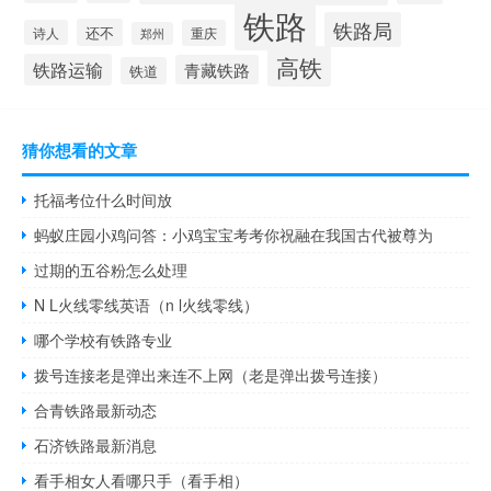
铁路
铁路局
还不
诗人
重庆
郑州
高铁
铁路运输
青藏铁路
铁道
猜你想看的文章
托福考位什么时间放
蚂蚁庄园小鸡问答：小鸡宝宝考考你祝融在我国古代被尊为
过期的五谷粉怎么处理
N L火线零线英语（n l火线零线）
哪个学校有铁路专业
拨号连接老是弹出来连不上网（老是弹出拨号连接）
合青铁路最新动态
石济铁路最新消息
看手相女人看哪只手（看手相）