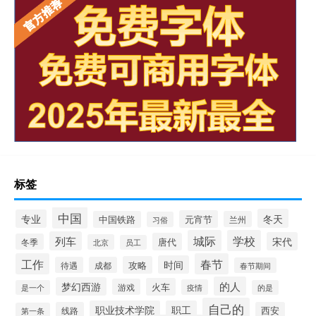
标签
中国
冬天
专业
元宵节
中国铁路
兰州
习俗
城际
学校
列车
宋代
唐代
冬季
北京
员工
工作
春节
时间
攻略
待遇
成都
春节期间
的人
梦幻西游
火车
游戏
疫情
是一个
的是
自己的
职业技术学院
职工
线路
西安
第一条