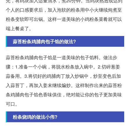
先，将鸡块加入适量清水，煮20分钟。当鸡块熟透或达到
个人的口感要求后，加入泡软的粉条用中小火继续炖煮至
粉条变软即可出锅。这样一道美味的小鸡粉条菜肴就可以
端上餐桌了。
蒜苔粉条鸡脯肉包子馅的做法?
蒜苔粉条鸡脯肉包子馅是一道美味的包子馅料。做法步
骤：1.准备一个小碗，将脱水粉条放入碗中。2.切碎葱姜
蒜备用。3.将切好的鸡脯肉丁放入炒锅中，炒至变色后加
入蒜苔丁，再加入姜末继续煸炒。这样制作出来的蒜苔粉
条鸡脯肉包子馅色香味俱佳，绝对能让你的包子更加美味
可口。
粉条烧鸡的做法小伟?