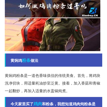
粉条
黄焖鸡
做法
黄焖鸡粉条是一道色香味俱佳的传统美食。首先，将鸡块
洗净切块，用适量耗油炒至泛黄。接着，加入香菇和青椒
一起翻炒，再加入适量的水盖锅炖煮。
鸡肉
今天家里买了
和粉条，我想知道鸡肉炖粉条是