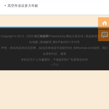
高空作业证多大年龄
Copyright © 2012 - 2026
长江铁路网
Powered by
网站分类目录
|
精选推荐文章
|
网
站地图
|
疑难解答
冀ICP备05011519号
声明：本站内容来自互联网，如信息有错误可发邮件到f_fb#foxmail.com说明，我们
会及时纠正，谢谢
本站仅为个人兴趣爱好，不接盈利性广告及商业合作
小男孩