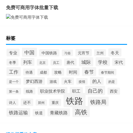
免费可商用字体批量下载
标签
中国
冬天
专业
元宵节
中国铁路
兰州
习俗
城际
学校
列车
宋代
唐代
冬季
北京
员工
工作
春节
时间
攻略
待遇
成都
春节期间
的人
梦幻西游
火车
游戏
疫情
是一个
的是
自己的
职业技术学院
职工
线路
西安
第一条
铁路
铁路局
还不
诗人
重庆
郑州
高铁
铁路运输
青藏铁路
铁道