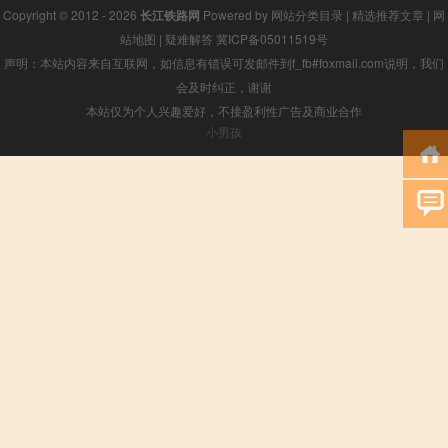
Copyright © 2012 - 2026
长江铁路网
Powered by
网站分类目录
|
精选推荐文章
|
网
站地图
|
疑难解答
冀ICP备05011519号
声明：本站内容来自互联网，如信息有错误可发邮件到f_fb#foxmail.com说明，我们
会及时纠正，谢谢
本站仅为个人兴趣爱好，不接盈利性广告及商业合作
小男孩