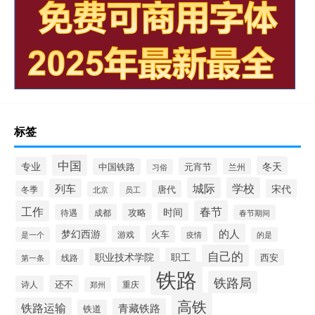
标签
中国
冬天
专业
元宵节
中国铁路
兰州
习俗
城际
学校
列车
宋代
唐代
冬季
北京
员工
工作
春节
时间
攻略
待遇
成都
春节期间
的人
梦幻西游
火车
游戏
疫情
是一个
的是
自己的
职业技术学院
职工
线路
西安
第一条
铁路
铁路局
还不
诗人
重庆
郑州
高铁
铁路运输
青藏铁路
铁道