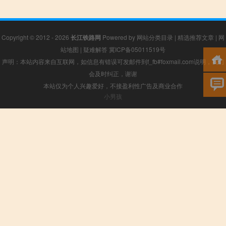
Copyright © 2012 - 2026
长江铁路网
Powered by
网站分类目录
|
精选推荐文章
|
网
站地图
|
疑难解答
冀ICP备05011519号
声明：本站内容来自互联网，如信息有错误可发邮件到f_fb#foxmail.com说明，我们
会及时纠正，谢谢
本站仅为个人兴趣爱好，不接盈利性广告及商业合作
小男孩