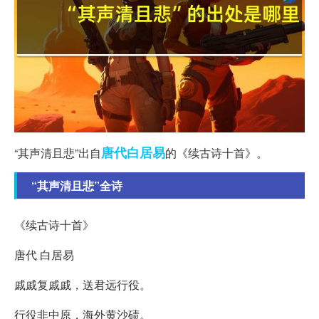
唐代
白居易
“其声清且悲”出自
的《续古诗十首》。
“其声清且悲”全诗
《续古诗十首》
唐代 白居易
戚戚复戚戚，送君远行役。
行役非中原，海外黄沙碛。