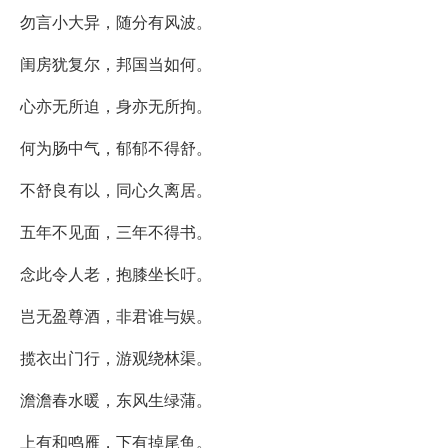
勿言小大异，随分有风波。
闺房犹复尔，邦国当如何。
心亦无所迫，身亦无所拘。
何为肠中气，郁郁不得舒。
不舒良有以，同心久离居。
五年不见面，三年不得书。
念此令人老，抱膝坐长吁。
岂无盈尊酒，非君谁与娱。
揽衣出门行，游观绕林渠。
澹澹春水暖，东风生绿蒲。
上有和鸣雁，下有掉尾鱼。