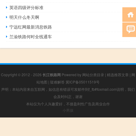
英语四级评分标准
明天什么冬天啊
宁远红网最新消息铁路
兰渝铁路何时全线通车
Copyright © 2012 - 2026
长江铁路网
Powered by
网站分类目录
|
精选推荐文章
|
网
站地图
|
疑难解答
冀ICP备05011519号
声明：本站内容来自互联网，如信息有错误可发邮件到f_fb#foxmail.com说明，我们
会及时纠正，谢谢
本站仅为个人兴趣爱好，不接盈利性广告及商业合作
小男孩