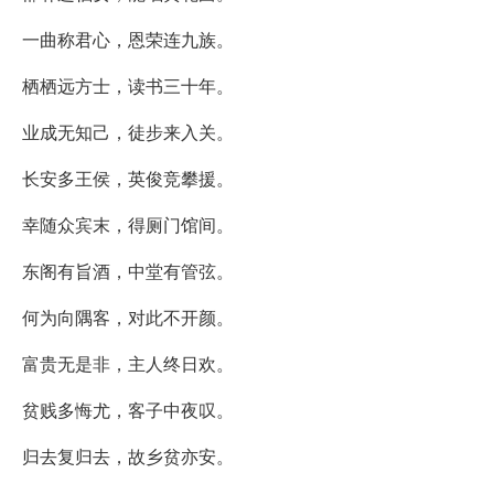
一曲称君心，恩荣连九族。
栖栖远方士，读书三十年。
业成无知己，徒步来入关。
长安多王侯，英俊竞攀援。
幸随众宾末，得厕门馆间。
东阁有旨酒，中堂有管弦。
何为向隅客，对此不开颜。
富贵无是非，主人终日欢。
贫贱多悔尤，客子中夜叹。
归去复归去，故乡贫亦安。