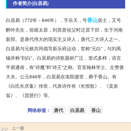
作者简介(白居易)
香山
白居易（772年－846年），字乐天，号
居士，又号
醉吟先生，祖籍太原，到其曾祖父时迁居下邽，生于河南
新郑。是唐代伟大的现实主义诗人，唐代三大诗人之一。
白居易与元稹共同倡导新乐府运动，世称“元白”，与刘禹
锡并称“刘白”。白居易的诗歌题材广泛，形式多样，语言
平易通俗，有“诗魔”和“诗王”之称。官至翰林学士、左赞善
大夫。公元846年，白居易在洛阳逝世，葬于香山。有
《白氏长庆集》传世，代表诗作有《长恨歌》、《卖炭
翁》、《琵琶行》等。
网络标签：
唐代
白居易
香山
上一篇