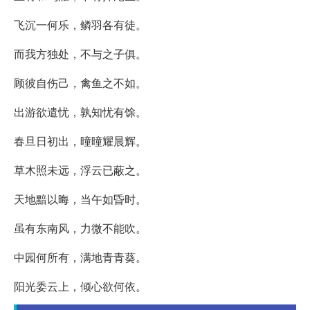
飞沉一何乐，鳞羽各有徒。
而我方独处，不与之子俱。
顾彼自伤己，禽鱼之不如。
出游欲遣忧，孰知忧有馀。
春旦日初出，曈曈耀晨辉。
草木照未远，浮云已蔽之。
天地黯以晦，当午如昏时。
虽有东南风，力微不能吹。
中园何所有，满地青青葵。
阳光委云上，倾心欲何依。