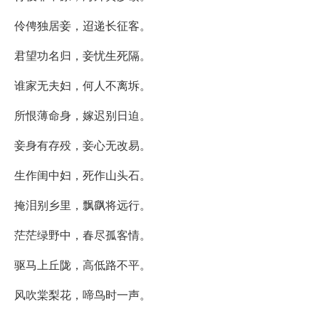
伶俜独居妾，迢递长征客。
君望功名归，妾忧生死隔。
谁家无夫妇，何人不离坼。
所恨薄命身，嫁迟别日迫。
妾身有存殁，妾心无改易。
生作闺中妇，死作山头石。
掩泪别乡里，飘飖将远行。
茫茫绿野中，春尽孤客情。
驱马上丘陇，高低路不平。
风吹棠梨花，啼鸟时一声。