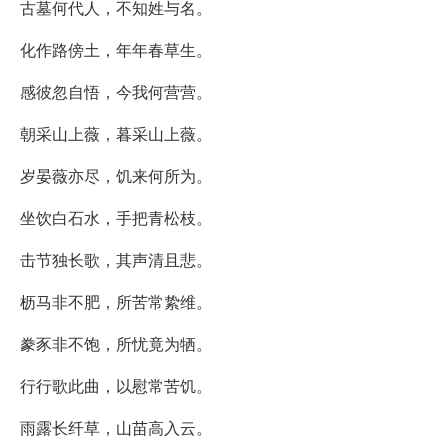
古墓何代人，不知姓与名。
化作路傍土，年年春草生。
感彼忽自悟，今我何营营。
朝采山上薇，暮采山上薇。
岁晏薇亦尽，饥来何所为。
坐饮白石水，手把青松枝。
击节独长歌，其声清且悲。
枥马非不肥，所苦常絷维。
豢豕非不饱，所忧竟为牺。
行行歌此曲，以慰常苦饥。
雨露长纤草，山苗高入云。