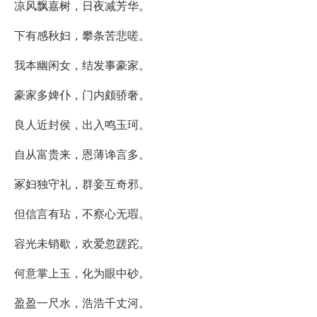
凉风飘嘉树，日夜减芳华。
下有感秋妇，攀条苦悲嗟。
我本幽闲女，结发事豪家。
豪家多婢仆，门内颇骄奢。
良人近封侯，出入鸣玉珂。
自从富贵来，恩薄谗言多。
冢妇独守礼，群妾互奇邪。
但信言有玷，不察心无瑕。
容光未销歇，欢爱忽蹉跎。
何意掌上玉，化为眼中砂。
盈盈一尺水，浩浩千丈河。