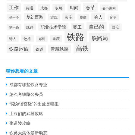
工作
春节
时间
攻略
待遇
成都
春节期间
的人
梦幻西游
火车
游戏
疫情
是一个
的是
自己的
职业技术学院
职工
线路
西安
第一条
铁路
铁路局
还不
诗人
重庆
郑州
高铁
铁路运输
青藏铁路
铁道
猜你想看的文章
成都有哪些铁路专业
怎么考铁路公务员
“莞尔谐宫徵”的出处是哪里
土豆们的武器攻略
张道陵攻略
铁路大集体最新动态