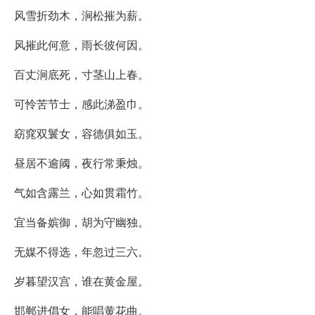
风雪折劲木，涧松摧为薪。
风摧此何意，雨长彼何因。
百丈涧底死，寸茎山上春。
可怜苦节士，感此涕盈巾。
窈窕双鬟女，容德俱如玉。
昼居不逾阈，夜行常秉烛。
气如含露兰，心如贯霜竹。
宜当备嫔御，胡为守幽独。
无媒不得选，年忽过三六。
岁暮望汉宫，谁在黄金屋。
邯郸进倡女，能唱黄花曲。