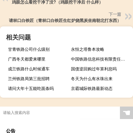
鸡眼怎么看挖干净了没?（鸡眼挖干净后 什么样）
下一篇
请林口白铁匠（青林口白铁匠生红炉烧黑炭坐南朝北打东西）
相关问题
甘青铁路公司什么级别
永恒之塔鲁本攻略
广西冬天都爱来哪里
中国铁路信息科技有限责任公司
成兰铁路什么时候通车
国债逆回购过年算利息吗
兰州铁路局第三批招聘
冬天为什么有水珠出来
请问大年十五能吃面条吗
京霸城际铁路最新动态
☚
公告