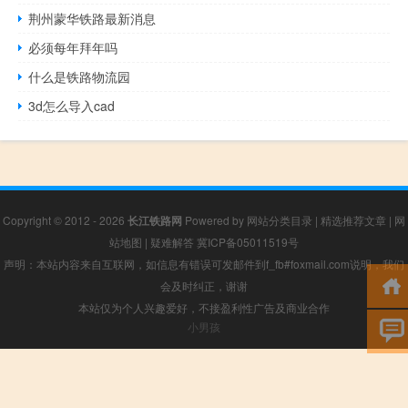
荆州蒙华铁路最新消息
必须每年拜年吗
什么是铁路物流园
3d怎么导入cad
Copyright © 2012 - 2026
长江铁路网
Powered by
网站分类目录
|
精选推荐文章
|
网
站地图
|
疑难解答
冀ICP备05011519号
声明：本站内容来自互联网，如信息有错误可发邮件到f_fb#foxmail.com说明，我们
会及时纠正，谢谢
本站仅为个人兴趣爱好，不接盈利性广告及商业合作
小男孩