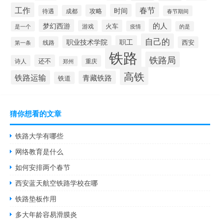
工作
春节
时间
攻略
待遇
成都
春节期间
的人
梦幻西游
火车
游戏
疫情
是一个
的是
自己的
职业技术学院
职工
线路
西安
第一条
铁路
铁路局
还不
诗人
重庆
郑州
高铁
铁路运输
青藏铁路
铁道
猜你想看的文章
铁路大学有哪些
网络教育是什么
如何安排两个春节
西安蓝天航空铁路学校在哪
铁路垫板作用
多大年龄容易滑膜炎