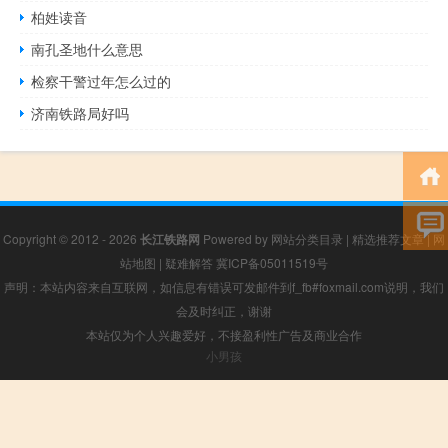
柏姓读音
南孔圣地什么意思
检察干警过年怎么过的
济南铁路局好吗
Copyright © 2012 - 2026
长江铁路网
Powered by
网站分类目录
|
精选推荐文章
|
网
站地图
|
疑难解答
冀ICP备05011519号
声明：本站内容来自互联网，如信息有错误可发邮件到f_fb#foxmail.com说明，我们
会及时纠正，谢谢
本站仅为个人兴趣爱好，不接盈利性广告及商业合作
小男孩