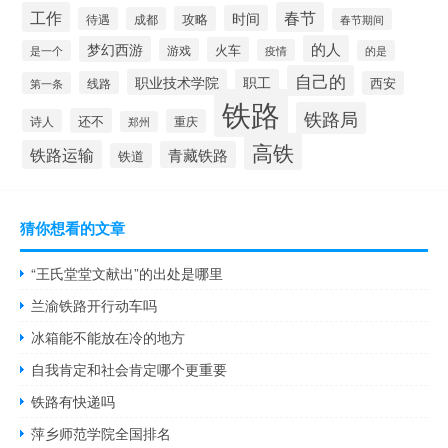
工作
春节
时间
攻略
待遇
成都
春节期间
的人
梦幻西游
火车
游戏
疫情
是一个
的是
自己的
职业技术学院
职工
线路
西安
第一条
铁路
铁路局
还不
诗人
重庆
郑州
高铁
铁路运输
青藏铁路
铁道
猜你想看的文章
“王氏堂堂文献出”的出处是哪里
兰渝铁路开行动车吗
冰箱能不能放在冷的地方
自我肯定和社会肯定哪个更重要
铁路有快递吗
萍乡师范学院全国排名