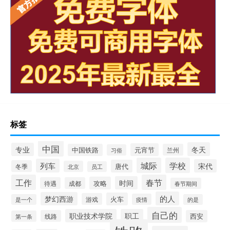
标签
中国
冬天
专业
元宵节
中国铁路
兰州
习俗
城际
学校
列车
宋代
唐代
冬季
北京
员工
工作
春节
时间
攻略
待遇
成都
春节期间
的人
梦幻西游
火车
游戏
疫情
是一个
的是
自己的
职业技术学院
职工
线路
西安
第一条