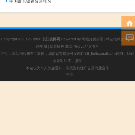
中国最长铁路隧道排名
Copyright © 2012 - 2026
长江铁路网
Powered by
网站分类目录
|
精选推荐文章
|
网
站地图
|
疑难解答
冀ICP备05011519号
声明：本站内容来自互联网，如信息有错误可发邮件到f_fb#foxmail.com说明，我们
会及时纠正，谢谢
本站仅为个人兴趣爱好，不接盈利性广告及商业合作
小男孩