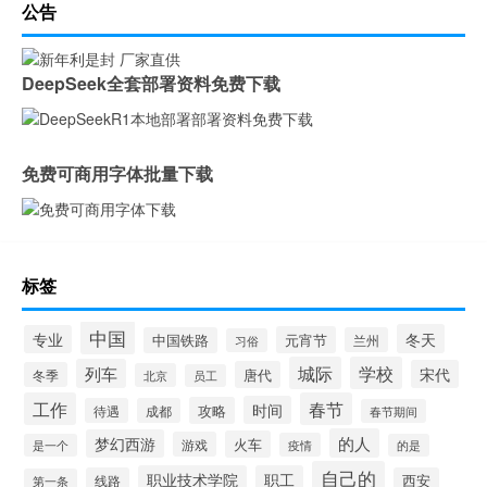
公告
DeepSeek全套部署资料免费下载
免费可商用字体批量下载
标签
中国
冬天
专业
元宵节
中国铁路
兰州
习俗
城际
学校
列车
宋代
唐代
冬季
北京
员工
工作
春节
时间
攻略
待遇
成都
春节期间
的人
梦幻西游
火车
游戏
疫情
是一个
的是
自己的
职业技术学院
职工
线路
西安
第一条