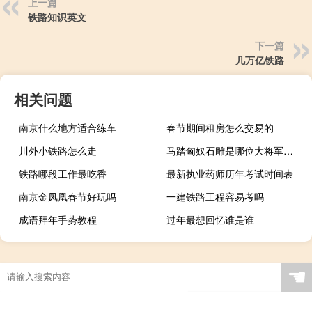
上一篇
铁路知识英文
下一篇
几万亿铁路
相关问题
南京什么地方适合练车
春节期间租房怎么交易的
川外小铁路怎么走
马踏匈奴石雕是哪位大将军的墓刻石雕
铁路哪段工作最吃香
最新执业药师历年考试时间表
南京金凤凰春节好玩吗
一建铁路工程容易考吗
成语拜年手势教程
过年最想回忆谁是谁
☚