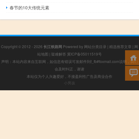
春节的10大传统元素
Copyright © 2012 - 2026
长江铁路网
Powered by
网站分类目录
|
精选推荐文章
|
网
站地图
|
疑难解答
冀ICP备05011519号
声明：本站内容来自互联网，如信息有错误可发邮件到f_fb#foxmail.com说明，我们
会及时纠正，谢谢
本站仅为个人兴趣爱好，不接盈利性广告及商业合作
小男孩