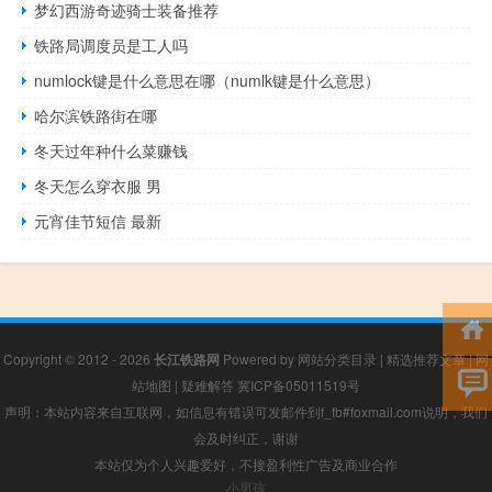
梦幻西游奇迹骑士装备推荐
铁路局调度员是工人吗
numlock键是什么意思在哪（numlk键是什么意思）
哈尔滨铁路街在哪
冬天过年种什么菜赚钱
冬天怎么穿衣服 男
元宵佳节短信 最新
Copyright © 2012 - 2026
长江铁路网
Powered by
网站分类目录
|
精选推荐文章
|
网
站地图
|
疑难解答
冀ICP备05011519号
声明：本站内容来自互联网，如信息有错误可发邮件到f_fb#foxmail.com说明，我们
会及时纠正，谢谢
本站仅为个人兴趣爱好，不接盈利性广告及商业合作
小男孩