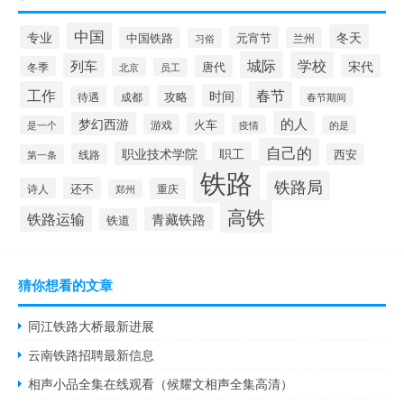
中国
冬天
专业
元宵节
中国铁路
兰州
习俗
城际
学校
列车
宋代
唐代
冬季
北京
员工
工作
春节
时间
攻略
待遇
成都
春节期间
的人
梦幻西游
火车
游戏
疫情
是一个
的是
自己的
职业技术学院
职工
线路
西安
第一条
铁路
铁路局
还不
诗人
重庆
郑州
高铁
铁路运输
青藏铁路
铁道
猜你想看的文章
同江铁路大桥最新进展
云南铁路招聘最新信息
相声小品全集在线观看（候耀文相声全集高清）