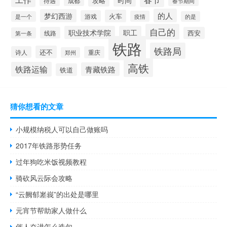
攻略
待遇
成都
春节期间
的人
梦幻西游
火车
游戏
疫情
是一个
的是
自己的
职业技术学院
职工
线路
西安
第一条
铁路
铁路局
还不
诗人
重庆
郑州
高铁
铁路运输
青藏铁路
铁道
猜你想看的文章
小规模纳税人可以自己做账吗
2017年铁路形势任务
过年狗吃米饭视频教程
骑砍风云际会攻略
“云阙郁嵳峩”的出处是哪里
元宵节帮助家人做什么
催人奋进怎么造句