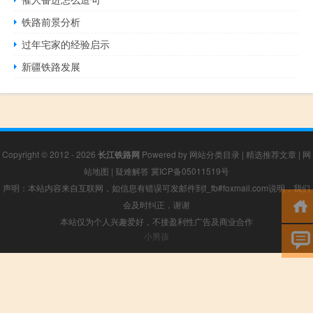
铁路前景分析
过年宅家的经验启示
新疆铁路发展
Copyright © 2012 - 2026
长江铁路网
Powered by
网站分类目录
|
精选推荐文章
|
网
站地图
|
疑难解答
冀ICP备05011519号
声明：本站内容来自互联网，如信息有错误可发邮件到f_fb#foxmail.com说明，我们
会及时纠正，谢谢
本站仅为个人兴趣爱好，不接盈利性广告及商业合作
小男孩