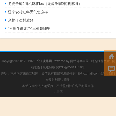
龙虎争霸2街机麻将ios（龙虎争霸2街机麻将）
辽宁农村过年天气怎么样
米桶什么材质好
“不愿生曲池”的出处是哪里
Copyright © 2012 - 2026
长江铁路网
Powered by
网站分类目录
|
精选推荐文章
|
网
站地图
|
疑难解答
冀ICP备05011519号
声明：本站内容来自互联网，如信息有错误可发邮件到f_fb#foxmail.com说明，我们
会及时纠正，谢谢
本站仅为个人兴趣爱好，不接盈利性广告及商业合作
小男孩