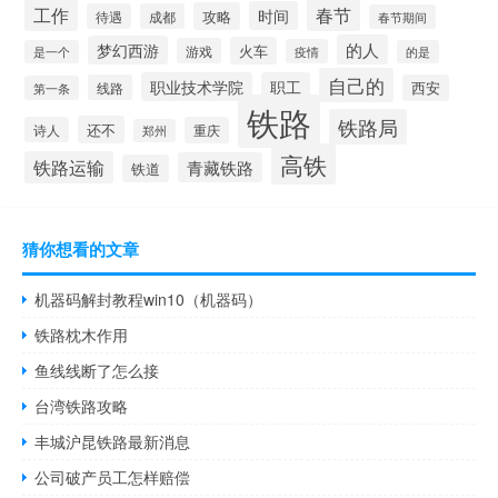
工作
春节
时间
攻略
待遇
成都
春节期间
的人
梦幻西游
火车
游戏
疫情
是一个
的是
自己的
职业技术学院
职工
线路
西安
第一条
铁路
铁路局
还不
诗人
重庆
郑州
高铁
铁路运输
青藏铁路
铁道
猜你想看的文章
机器码解封教程win10（机器码）
铁路枕木作用
鱼线线断了怎么接
台湾铁路攻略
丰城沪昆铁路最新消息
公司破产员工怎样赔偿