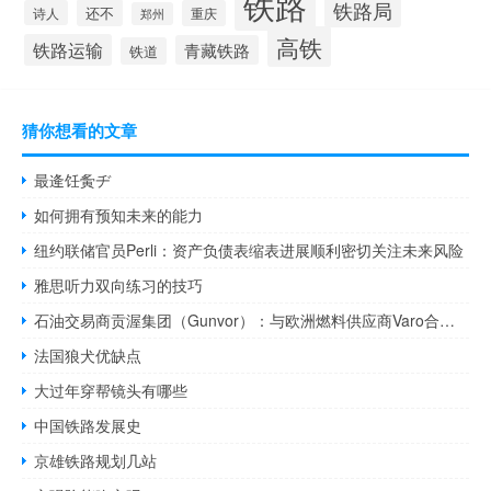
铁路
铁路局
还不
诗人
重庆
郑州
高铁
铁路运输
青藏铁路
铁道
猜你想看的文章
最逄饪夤ヂ
如何拥有预知未来的能力
纽约联储官员Perli：资产负债表缩表进展顺利密切关注未来风险
雅思听力双向练习的技巧
石油交易商贡渥集团（Gunvor）：与欧洲燃料供应商Varo合作在鹿特丹进行可持续航空燃料生产预计生产将于2026年第四季度开始
法国狼犬优缺点
大过年穿帮镜头有哪些
中国铁路发展史
京雄铁路规划几站