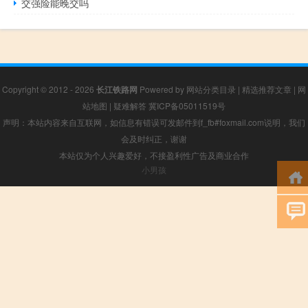
交强险能晚交吗
Copyright © 2012 - 2026
长江铁路网
Powered by
网站分类目录
|
精选推荐文章
|
网
站地图
|
疑难解答
冀ICP备05011519号
声明：本站内容来自互联网，如信息有错误可发邮件到f_fb#foxmail.com说明，我们
会及时纠正，谢谢
本站仅为个人兴趣爱好，不接盈利性广告及商业合作
小男孩