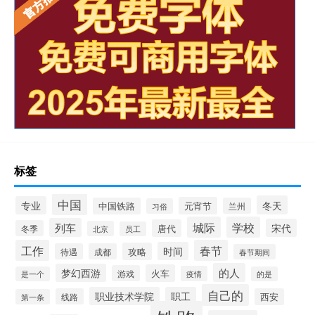
标签
中国
冬天
专业
元宵节
中国铁路
兰州
习俗
城际
学校
列车
宋代
唐代
冬季
北京
员工
工作
春节
时间
攻略
待遇
成都
春节期间
的人
梦幻西游
火车
游戏
疫情
是一个
的是
自己的
职业技术学院
职工
线路
西安
第一条